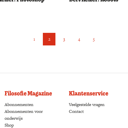
1
2
3
4
5
Filosofie Magazine
Klantenservice
Abonnementen
(opens in a new tab)
Veelgestelde vragen
Abonnementen voor
Contact
onderwijs
Shop
(opens in a new tab)