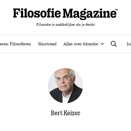
Filosofie is makkelijker als je denkt
nten
Podcast
Leren Filosoferen
Shortread
Alles over filos
eren Filosoferen
Shortread
Alles over filosofie
In
Zoeken
Bert Keizer