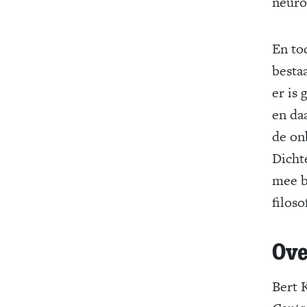
neuro
En toc
besta
er is
en da
de on
Dichte
mee b
filoso
Ove
Bert 