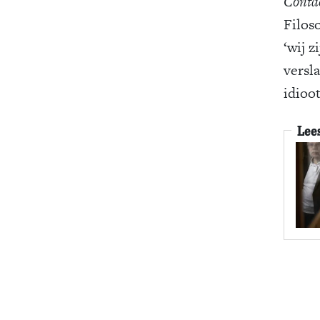
Conta
Filos
‘wij z
versl
idioo
Lee