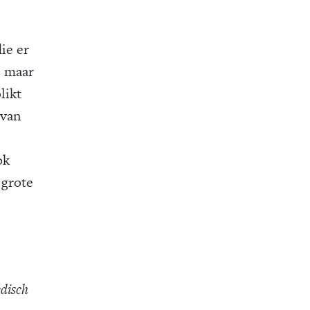
die er
, maar
likt
 van
ok
 grote
disch