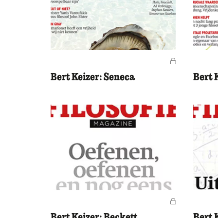
Voor leden
Bert Keizer: Seneca
Bert 
Voor leden
Bert Keizer: Beckett
Bert 