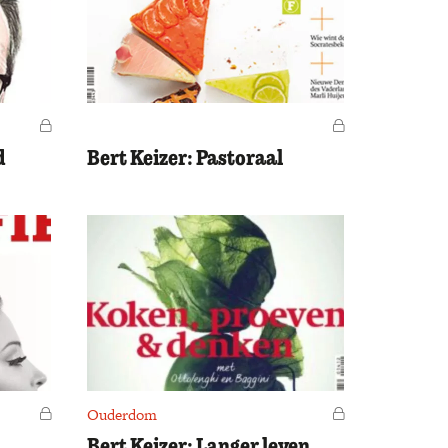
Voor leden
Voor leden
d
Bert Keizer: Pastoraal
Voor leden
Ouderdom
Voor leden
Bert Keizer: Langer leven