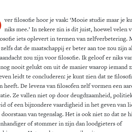
O
ver filosofie hoor je vaak: ‘Mooie studie maar je k
niks mee.’ In zekere zin is dit juist, hoewel velen 
ilosofie iets oplevert in termen van zelfverbetering.
zelfs dat de maatschappij er beter aan toe zou zijn a
andacht zou zijn voor filosofie. Ik geloof er niks va
j nog nooit gelukt om uit de manier waarop iemand z
even leidt te concluderen: je kunt zien dat ze filosof
n heeft. De levens van filosofen zelf vormen een aar
tratie. Ze vallen niet op door deugdzaamheid, politie
eid of een bijzondere vaardigheid in het geven van l
 doorstaan van tegenslag. Het is ook niet zo dat ze h
onhandiger of stommer in zijn dan loodgieters of