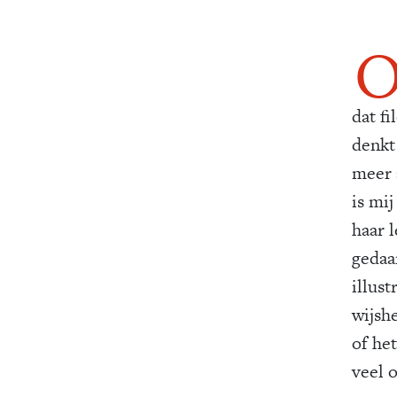
dat f
denkt 
meer a
is mi
haar l
gedaa
illus
wijsh
of het
veel 