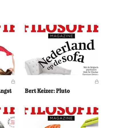
Voor leden
Voor leden
angst
Bert Keizer: Pluto