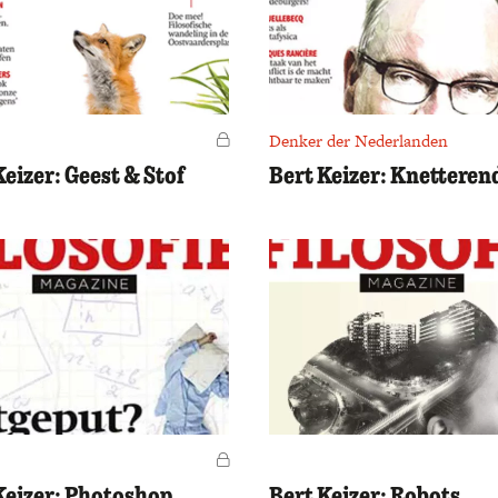
Voor leden
Denker der Nederlanden
Keizer: Geest & Stof
Bert Keizer: Knetteren
Voor leden
Keizer: Photoshop
Bert Keizer: Robots