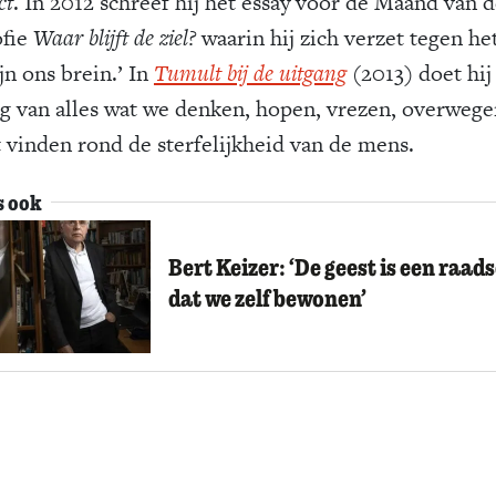
ct
. In 2012 schreef hij het essay voor de Maand van 
ofie
Waar blijft de ziel?
waarin hij zich verzet tegen he
ijn ons brein.’ In
Tumult bij de uitgang
(2013) doet hij
ag van alles wat we denken, hopen, vrezen, overwege
t vinden rond de sterfelijkheid van de mens.
s ook
Bert Keizer: ‘De geest is een raads
dat we zelf bewonen’