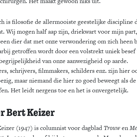
chirurgen. Het maakt gewoon niks uit.
h is filosofie de allermooiste geestelijke discipline 
at. Wij mogen half aap zijn, driekwart voor mijn part
 geen dier dat met onze verwondering om zich heen b
arbij getroffen wordt door een volstrekt uniek besef
begrijpelijkheid van onze aanwezigheid op aarde.
rs, schrijvers, filmmakers, schilders enz. zijn hier o
ezig, maar niemand die hier zo goed beweegt als de
fen. Het leidt nergens toe en het is onvergetelijk.
r Bert Keizer
Keizer (1947) is columnist voor dagblad
Trouw
en
Me