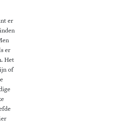
unt er
vinden
 Men
ls er
n. Het
ijn of
ie
dige
ke
iefde
ier