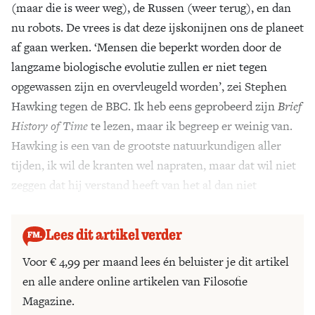
(maar die is weer weg), de Russen (weer terug), en dan
Zoek
nu robots. De vrees is dat deze ijskonijnen ons de planeet
af gaan werken. ‘Mensen die beperkt worden door de
langzame biologische evolutie zullen er niet tegen
opgewassen zijn en overvleugeld worden’, zei Stephen
Hawking tegen de BBC. Ik heb eens geprobeerd zijn
Brief
History of Time
te lezen, maar ik begreep er weinig van.
Hawking is een van de grootste natuurkundigen aller
tijden, ik wil de kranten wel napraten, maar dat wil niet
zeggen dat hij verstand heeft van het al dan niet
geestelijke leven van robots.
Lees dit artikel verder
Voor € 4,99 per maand lees én beluister je dit artikel
en alle andere online artikelen van Filosofie
Magazine.