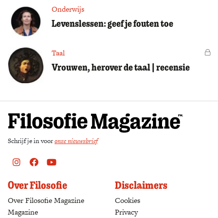
Onderwijs
Levenslessen: geef je fouten toe
Taal
Vo
Vrouwen, herover de taal | recensie
Schrijf je in voor
onze nieuwsbrief
Instagram
Facebook
Youtube
Over Filosofie
Disclaimers
Over Filosofie Magazine
Cookies
Magazine
Privacy