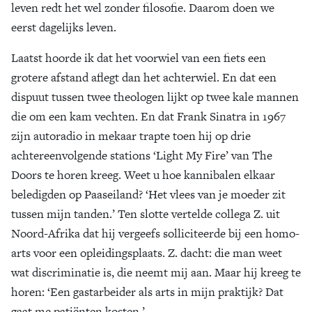
leven redt het wel zonder filosofie. Daarom doen we
Zoek
eerst dagelijks leven.
Laatst hoorde ik dat het voorwiel van een fiets een
grotere afstand aflegt dan het achterwiel. En dat een
dispuut tussen twee theologen lijkt op twee kale mannen
die om een kam vechten. En dat Frank Sinatra in 1967
zijn autoradio in mekaar trapte toen hij op drie
achtereenvolgende stations ‘Light My Fire’ van The
Doors te horen kreeg. Weet u hoe kannibalen elkaar
beledigden op Paaseiland? ‘Het vlees van je moeder zit
tussen mijn tanden.’ Ten slotte vertelde collega Z. uit
Noord-Afrika dat hij vergeefs solliciteerde bij een homo-
arts voor een opleidingsplaats. Z. dacht: die man weet
wat discriminatie is, die neemt mij aan. Maar hij kreeg te
horen: ‘Een gastarbeider als arts in mijn praktijk? Dat
gaat me patiënten kosten.’