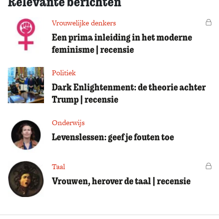
Relevante berichten
Vrouwelijke denkers
Vo
Een prima inleiding in het moderne
feminisme | recensie
Politiek
Dark Enlightenment: de theorie achter
Trump | recensie
Onderwijs
Levenslessen: geef je fouten toe
Taal
Vo
Vrouwen, herover de taal | recensie