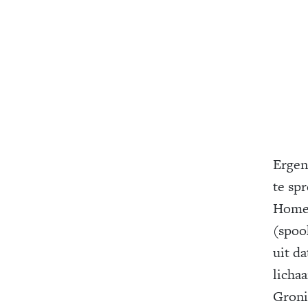
Ergen
te sp
Homer
(spoo
uit da
lichaa
Groni