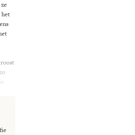
 ze
 het
gens
het
troost
 zo
is
fie