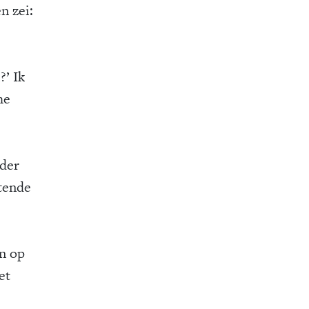
n zei:
?’ Ik
he
rder
stende
n op
et