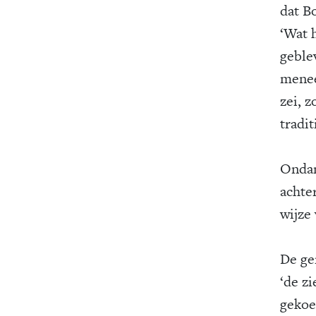
dat B
‘Wat h
geblev
menee
zei, z
tradit
Ondan
achte
wijze 
De ge
‘de z
gekoe