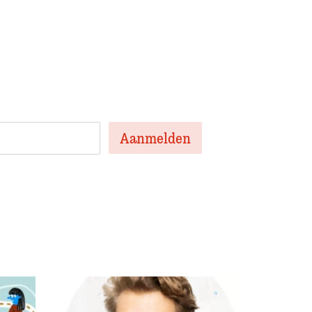
 onze nieuwsbrief
en nieuwsbrief met het laatste
te artikelen van de week en af en toe een