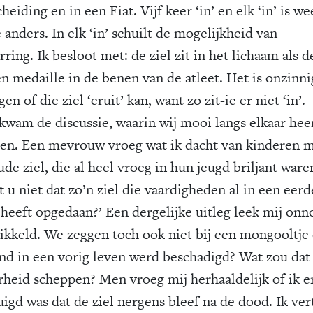
heiding en in een Fiat. Vijf keer ‘in’ en elk ‘in’ is w
 anders. In elk ‘in’ schuilt de mogelijkheid van
ring. Ik besloot met: de ziel zit in het lichaam als d
n medaille in de benen van de atleet. Het is onzinnig
gen of die ziel ‘eruit’ kan, want zo zit-ie er niet ‘in’.
kwam de discussie, waarin wij mooi langs elkaar hee
ten. Een mevrouw vroeg wat ik dacht van kinderen 
de ziel, die al heel vroeg in hun jeugd briljant ware
 u niet dat zo’n ziel die vaardigheden al in een eerd
 heeft opgedaan?’ Een dergelijke uitleg leek mij onn
ikkeld. We zeggen toch ook niet bij een mongooltje 
ind in een vorig leven werd beschadigd? Wat zou dat
rheid scheppen? Men vroeg mij herhaaldelijk of ik e
uigd was dat de ziel nergens bleef na de dood. Ik ver