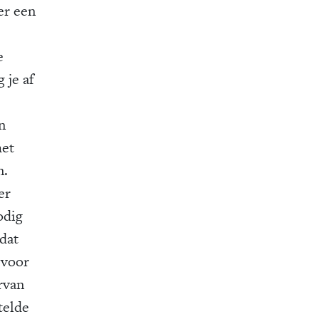
eer een
e
 je af
n
met
n.
er
odig
dat
 voor
rvan
telde