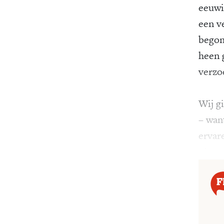
eeuwi
een v
begon
heen 
verzo
Wij g
– want
ervare
niet p