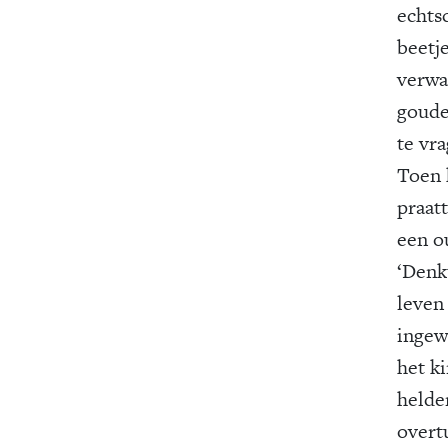
echtsc
beetje
verwar
goude
te vra
Toen 
praat
een ou
‘Denkt
leven
ingew
het k
helde
overt