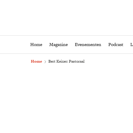
Home
Magazine
Eveneme
Home
Magazine
Evenementen
Podcast
L
Home
Bert Keizer: Pastoraal