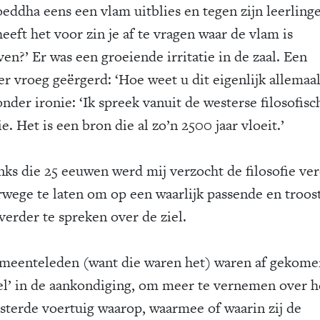
oeddha eens een vlam uitblies en tegen zijn leerlinge
eeft het voor zin je af te vragen waar de vlam is
en?’ Er was een groeiende irritatie in de zaal. Een
r vroeg geërgerd: ‘Hoe weet u dit eigenlijk allemaal
onder ironie: ‘Ik spreek vanuit de westerse filosofisc
ie. Het is een bron die al zo’n 2500 jaar vloeit.’
ks die 25 eeuwen werd mij verzocht de filosofie ve
rwege te laten om op een waarlijk passende en troo
verder te spreken over de ziel.
meenteleden (want die waren het) waren af gekome
iel’ in de aankondiging, om meer te vernemen over h
sterde voertuig waarop, waarmee of waarin zij de