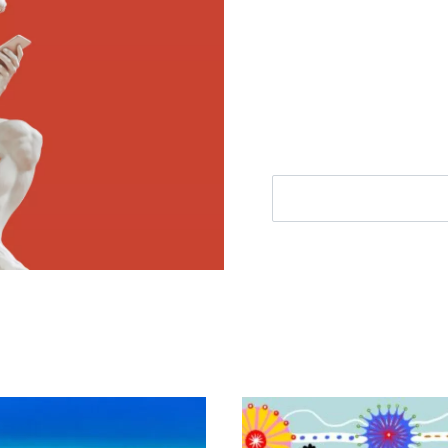
Meld je aan voor
Ontvang elke woensdag e
filosofie nieuws, de bes
aanbieding.
E-mailadres