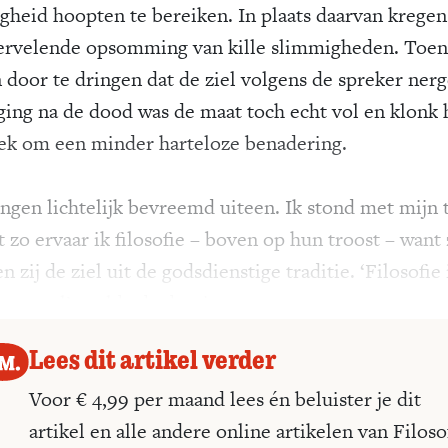
gheid hoopten te bereiken. In plaats daarvan kregen
ervelende opsomming van kille slimmigheden. Toen
 door te dringen dat de ziel volgens de spreker ner
ging na de dood was de maat toch echt vol en klonk 
ek om een minder harteloze benadering.
ingen lichtelijk bevreemd uiteen. Ik stond met mijn 
 zo ervaar ik filosofie – boven op hun troost – want
n zij de ziel uit de godsdienstige traditie. ‘Filosofie 
astoraal’, stelde de dominee.
Lees dit artikel verder
Voor € 4,99 per maand lees én beluister je dit
artikel en alle andere online artikelen van Filoso