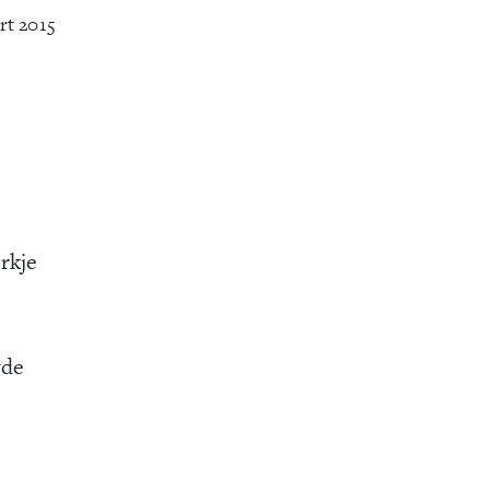
rt 2015
rkje
gde