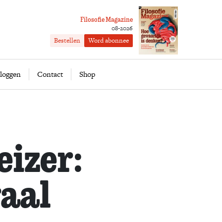
Filosofie Magazine
08-2026
Bestellen
Word abonnee
ofie
Word abonnee
loggen
Contact
Shop
eizer:
aal