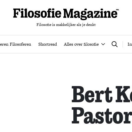
Filosofie is makkelijker als je denkt
nten
Podcast
Leren Filosoferen
Shortread
Alles over filos
eren Filosoferen
Shortread
Alles over filosofie
In
Zoeken
Bert K
Pastor