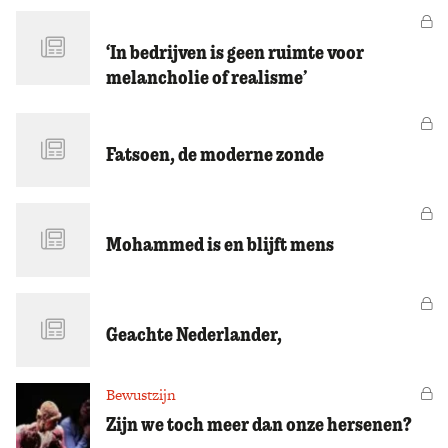
Vo
‘In bedrijven is geen ruimte voor
melancholie of realisme’
Vo
Fatsoen, de moderne zonde
Vo
Mohammed is en blijft mens
Vo
Geachte Nederlander,
Bewustzijn
Vo
Zijn we toch meer dan onze hersenen?