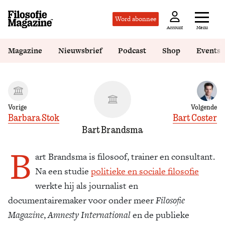
Word abonnee
Menu
Account
Magazine
Nieuwsbrief
Podcast
Shop
Events
Vorige
Volgende
Barbara Stok
Bart Coster
Bart Brandsma
B
art Brandsma is filosoof, trainer en consultant.
Na een studie
politieke en sociale filosofie
werkte hij als journalist en
documentairemaker voor onder meer
Filosofie
Magazine
,
Amnesty International
en de publieke