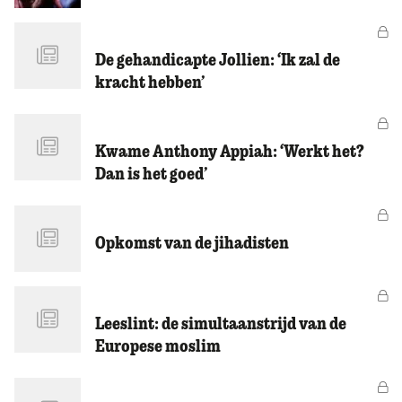
Vo
De gehandicapte Jollien: ‘Ik zal de
kracht hebben’
Vo
Kwame Anthony Appiah: ‘Werkt het?
Dan is het goed’
Vo
Opkomst van de jihadisten
Vo
Leeslint: de simultaanstrijd van de
Europese moslim
Vo