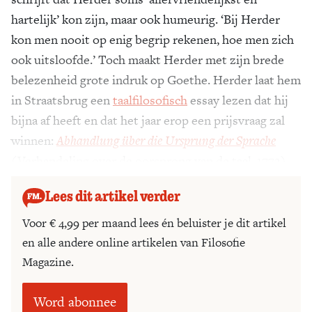
hartelijk’ kon zijn, maar ook humeurig. ‘Bij Herder
kon men nooit op enig begrip rekenen, hoe men zich
ook uitsloofde.’ Toch maakt Herder met zijn brede
belezenheid grote indruk op Goethe. Herder laat hem
in Straatsbrug een
taalfilosofisch
essay lezen dat hij
bijna af heeft en dat het jaar erop een prijsvraag zal
winnen:
Abhandlung über die Ursprung der Sprache
(Verhandeling over de oorsprong van de taal, 1772).
Lees dit artikel verder
Voor € 4,99 per maand lees én beluister je dit artikel
en alle andere online artikelen van Filosofie
Magazine.
Word abonnee