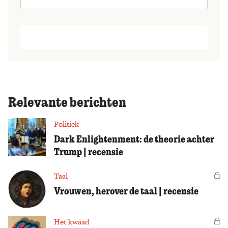
Relevante berichten
Politiek
Dark Enlightenment: de theorie achter
Trump | recensie
Taal
Vo
Vrouwen, herover de taal | recensie
Het kwaad
Vo