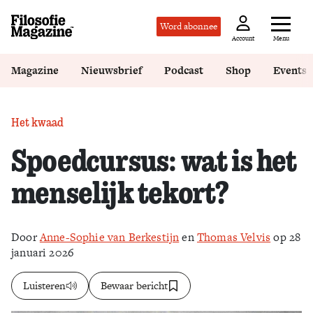
Word abonnee
Menu
Account
Magazine
Nieuwsbrief
Podcast
Shop
Events
Het kwaad
Spoedcursus: wat is het
menselijk tekort?
Door
Anne-Sophie van Berkestijn
en
Thomas Velvis
op 28
januari 2026
Luisteren
Bewaar bericht