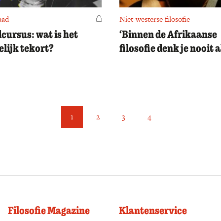
aad
Voor leden
Niet-westerse filosofie
cursus: wat is het
‘Binnen de Afrikaanse
lijk tekort?
filosofie denk je nooit a
1
2
3
4
Filosofie Magazine
Klantenservice