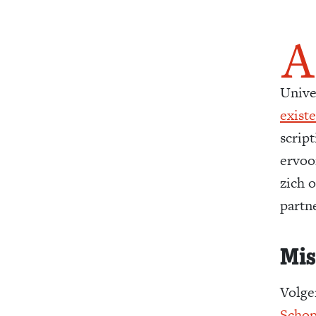
A
Unive
exist
scrip
ervoo
zich 
partne
Mis
Volge
Scho