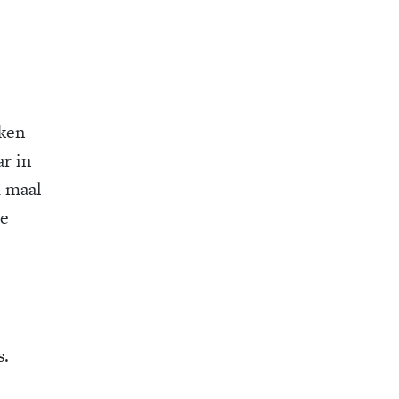
nken
ar in
d maal
te
s.