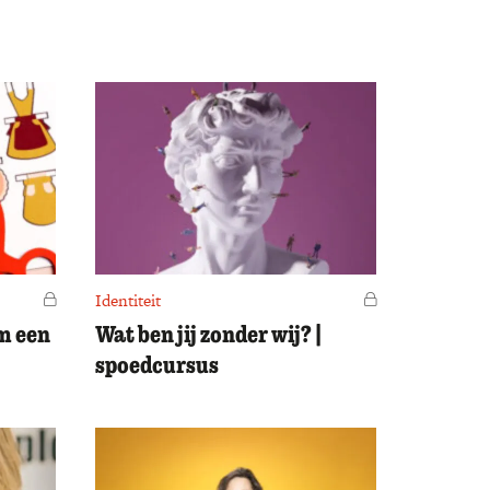
Voor leden
Identiteit
Voor leden
om een
Wat ben jij zonder wij? |
spoedcursus