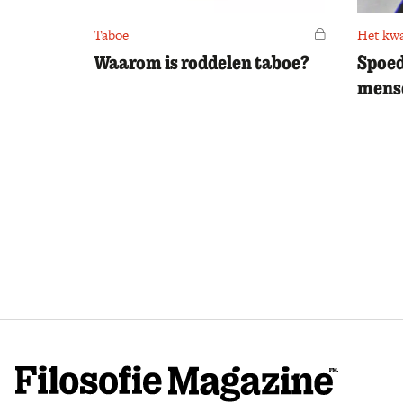
Taboe
Voor leden
Het kw
Waarom is roddelen taboe?
Spoed
mense