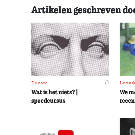
Artikelen geschreven do
De dood
Voor leden
Levens
Wat is het niets? |
We mo
spoedcursus
recen