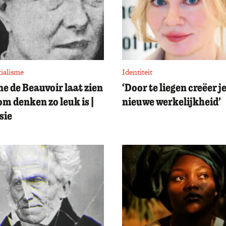
tialisme
Identiteit
e de Beauvoir laat zien
‘Door te liegen creëer j
m denken zo leuk is |
nieuwe werkelijkheid’
sie