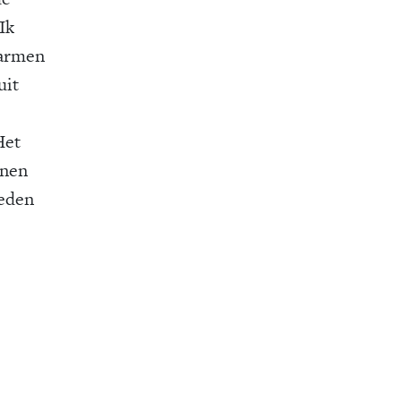
Ik
marmen
uit
Het
nnen
heden