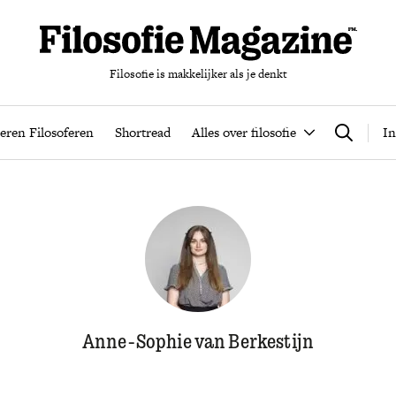
Filosofie is makkelijker als je denkt
nten
Podcast
Leren Filosoferen
Shortread
Alles over filos
eren Filosoferen
Shortread
Alles over filosofie
In
Zoeken
Anne-Sophie van Berkestijn