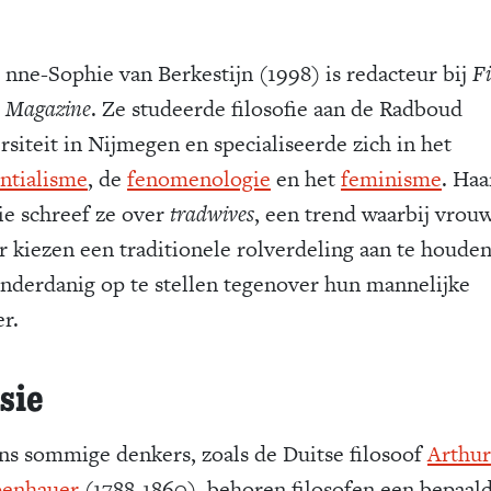
nne-Sophie van Berkestijn (1998) is redacteur bij
Fi
Magazine
. Ze studeerde filosofie aan de Radboud
rsiteit in Nijmegen en specialiseerde zich in het
entialisme
, de
fenomenologie
en het
feminisme
. Haa
tie schreef ze over
tradwives
, een trend waarbij vrou
r kiezen een traditionele rolverdeling aan te houde
onderdanig op te stellen tegenover hun mannelijke
r.
sie
ns sommige denkers, zoals de Duitse filosoof
Arthur
penhauer
(1788-1860), behoren filosofen een bepaal