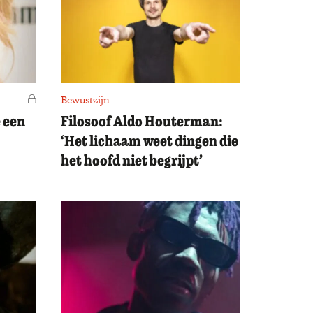
Voor leden
Bewustzijn
e een
Filosoof Aldo Houterman:
‘Het lichaam weet dingen die
het hoofd niet begrijpt’