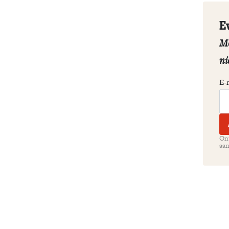
E
Me
ni
E-
Ont
aan