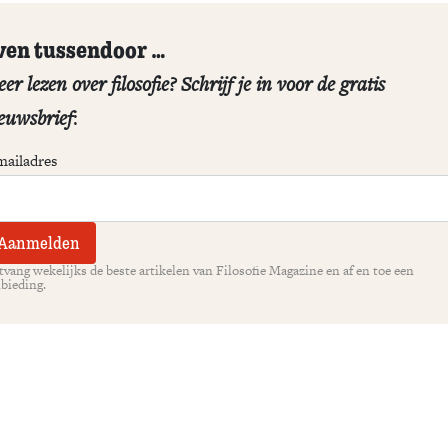
ven tussendoor …
er lezen over filosofie? Schrijf je in voor de gratis
euwsbrief
:
mailadres
vang wekelijks de beste artikelen van Filosofie Magazine en af en toe een
bieding.