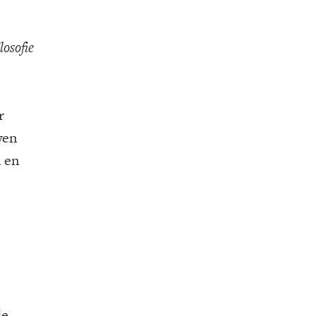
losofie
r
wen
n en
de