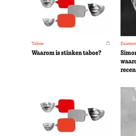
Taboe
Voor leden
Existen
Waarom is stinken taboe?
Simon
waaro
recen