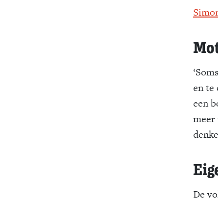
Simon
Mot
‘Soms
en te
een b
meer 
denke
Eig
De vo