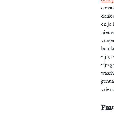
consi
denk 
en je
nieuw
vrage
betek
zijn, 
zijn g
waarh
genua
vriend
Fav