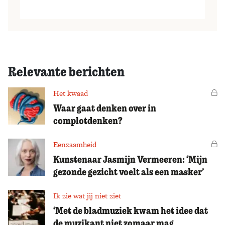
Relevante berichten
Het kwaad
Vo
Waar gaat denken over in
complotdenken?
Eenzaamheid
Vo
Kunstenaar Jasmijn Vermeeren: ‘Mijn
gezonde gezicht voelt als een masker’
Ik zie wat jij niet ziet
‘Met de bladmuziek kwam het idee dat
de muzikant niet zomaar mag