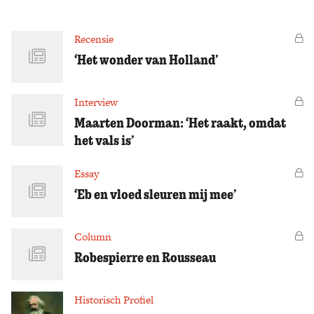
Zoek
Recensie
Vo
‘Het wonder van Holland’
Interview
Vo
Maarten Doorman: ‘Het raakt, omdat
het vals is’
Essay
Vo
‘Eb en vloed sleuren mij mee’
Column
Vo
Robespierre en Rousseau
Historisch Profiel