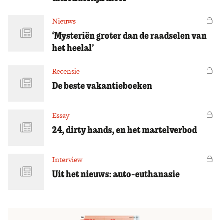
Nieuws
Vo
‘Mysteriën groter dan de raadselen van
het heelal’
Recensie
Vo
De beste vakantieboeken
Essay
Vo
24, dirty hands, en het martelverbod
Interview
Vo
Uit het nieuws: auto-euthanasie