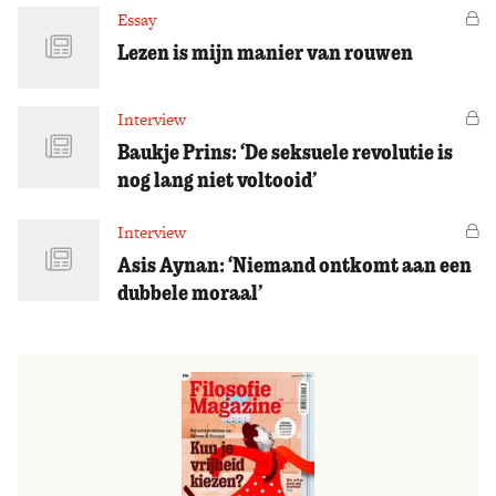
Essay
Vo
Lezen is mijn manier van rouwen
Interview
Vo
Baukje Prins: ‘De seksuele revolutie is
nog lang niet voltooid’
Interview
Vo
Asis Aynan: ‘Niemand ontkomt aan een
dubbele moraal’