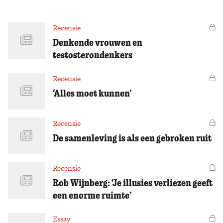
Zoek
Recensie
Vo
Denkende vrouwen en
testosterondenkers
Recensie
Vo
‘Alles moet kunnen’
Recensie
Vo
De samenleving is als een gebroken ruit
Recensie
Vo
Rob Wijnberg: ‘Je illusies verliezen geeft
een enorme ruimte’
Essay
Vo