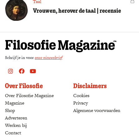
Taal
Vo
Vrouwen, herover de taal | recensie
Schrijf je in voor
onze nieuwsbrief
Instagram
Facebook
Youtube
Over Filosofie
Disclaimers
Over Filosofie Magazine
Cookies
Magazine
Privacy
Shop
(opens in a new tab)
Algemene voorwaarden
Adverteren
Werken bij
Contact