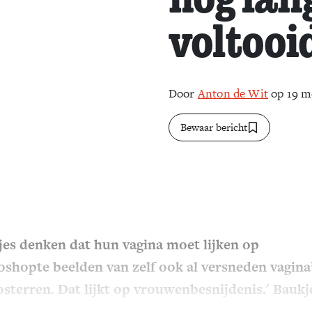
voltooi
Door
Anton de Wit
op 19 m
Bewaar bericht
jes denken dat hun vagina moet lijken op
oshopte beelden van zelf ook al versneden vagina
sterren. Dat lijkt op vrouwenbesnijdenis.' Baukj
 opent een erotisch beschavingsoffensief.