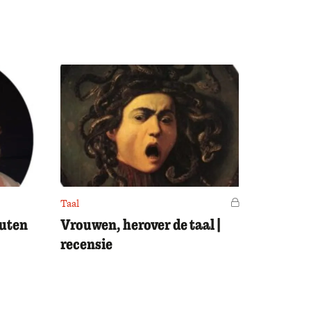
Taal
Voor leden
outen
Vrouwen, herover de taal |
recensie