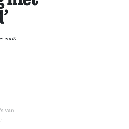
d’
ei 2008
’s van
e