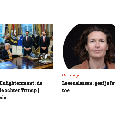
Onderwijs
Enlightenment: de
Levenslessen: geef je f
ie achter Trump |
toe
sie