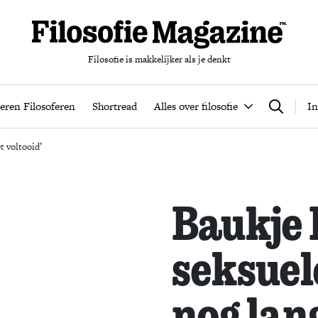
Filosofie is makkelijker als je denkt
nten
Podcast
Leren Filosoferen
Shortread
Alles over filos
eren Filosoferen
Shortread
Alles over filosofie
In
Zoeken
t voltooid’
Baukje 
seksuele
nog lan