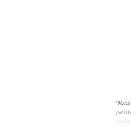
‘Meis
gefot
porno
Prins