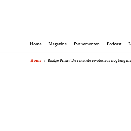
Home
Magazine
Eveneme
Home
Magazine
Evenementen
Podcast
L
Home
Baukje Prins: ‘De seksuele revolutie is nog lang nie