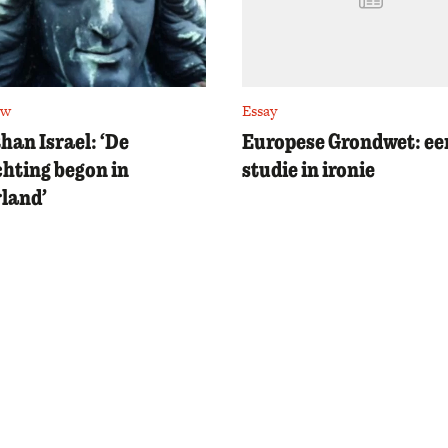
ew
Essay
han Israel: ‘De
Europese Grondwet: ee
chting begon in
studie in ironie
land’