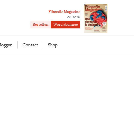
Filosofie Magazine
08-2026
Bestellen
Word abonnee
ofie
Word abonnee
loggen
Contact
Shop