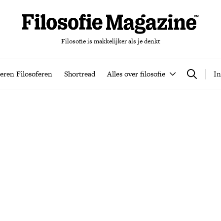
Filosofie is makkelijker als je denkt
nten
Podcast
Leren Filosoferen
Shortread
Alles over filos
eren Filosoferen
Shortread
Alles over filosofie
In
Zoeken