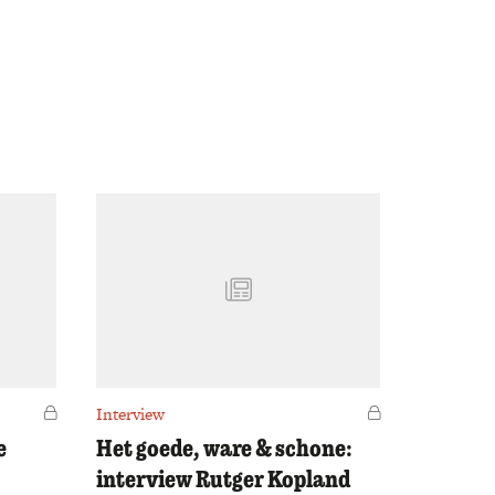
Voor leden
Interview
Voor leden
e
Het goede, ware & schone:
interview Rutger Kopland