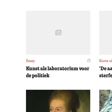
Essay
Voor leden
Korte ui
Kunst als laboratorium voor
‘De a
de politiek
sterfe