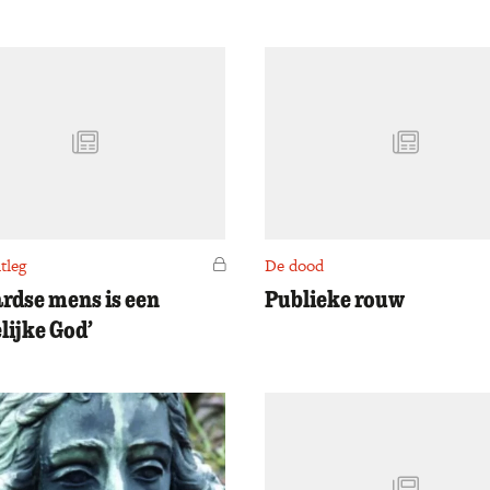
tleg
Voor leden
De dood
ardse mens is een
Publieke rouw
lijke God’