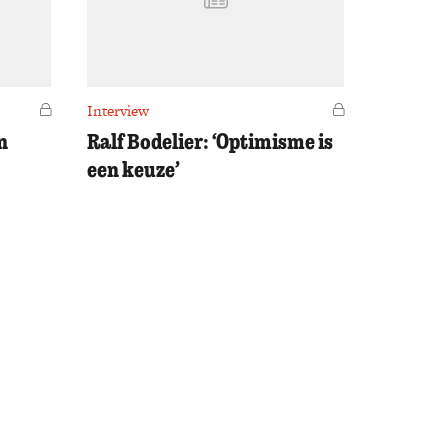
Voor leden
Interview
Voor leden
n
Ralf Bodelier: ‘Optimisme is
een keuze’