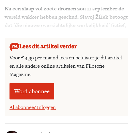
Na een slaap vol zoete dromen zou 11 september de
Zoek
wereld wakker hebben geschud. Slavoj Žižek betoogt
dat 'die nieuwe overzichtelijke werkelijkheid' fictief,
maar niet ongevaarlijk is.
Lees dit artikel verder
Voor € 4,99 per maand lees én beluister je dit artikel
en alle andere online artikelen van Filosofie
Magazine.
Word abonnee
Al abonnee? Inloggen