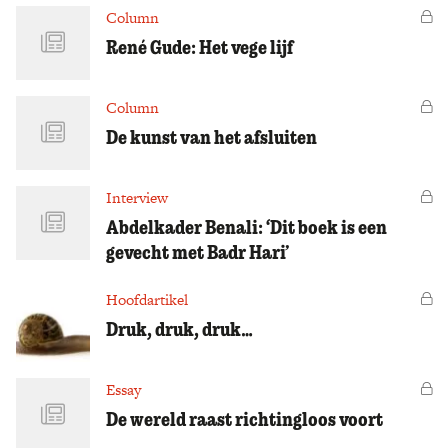
Column
Vo
René Gude: Het vege lijf
Column
Vo
De kunst van het afsluiten
Interview
Vo
Abdelkader Benali: ‘Dit boek is een
gevecht met Badr Hari’
Hoofdartikel
Vo
Druk, druk, druk…
Essay
Vo
De wereld raast richtingloos voort