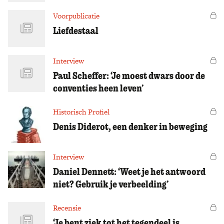
Voorpublicatie
Vo
Liefdestaal
Interview
Vo
Paul Scheffer: ‘Je moest dwars door de
conventies heen leven’
Historisch Profiel
Vo
Denis Diderot, een denker in beweging
Interview
Vo
Daniel Dennett: ‘Weet je het antwoord
niet? Gebruik je verbeelding’
Recensie
Vo
‘Je bent ziek tot het tegendeel is