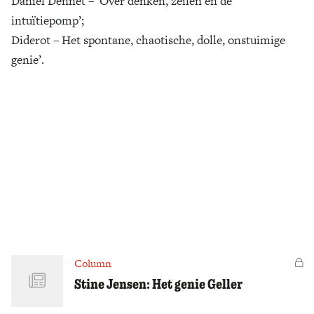
Daniel Dennet – ‘Over denken, zeilen en de
intuïtiepomp’;
Zoek
Diderot – Het spontane, chaotische, dolle, onstuimige
genie’.
Column
Vo
Stine Jensen: Het genie Geller