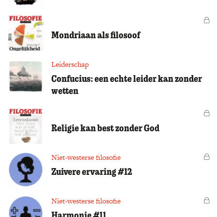
Zoek
Vo
Mondriaan als filosoof
Leiderschap
Confucius: een echte leider kan zonder
wetten
Vo
Religie kan best zonder God
Niet-westerse filosofie
Vo
Zuivere ervaring #12
Niet-westerse filosofie
Vo
Harmonie #11