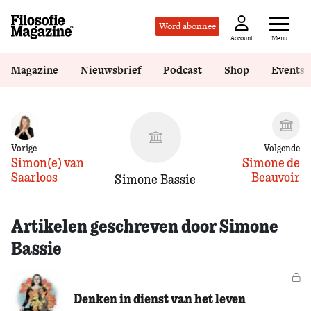
Word abonnee
Menu
Account
Magazine
Nieuwsbrief
Podcast
Shop
Events
Vorige
Volgende
Simon(e) van
Simone de
Saarloos
Beauvoir
Simone Bassie
Artikelen geschreven door Simone
Bassie
Vo
Denken in dienst van het leven