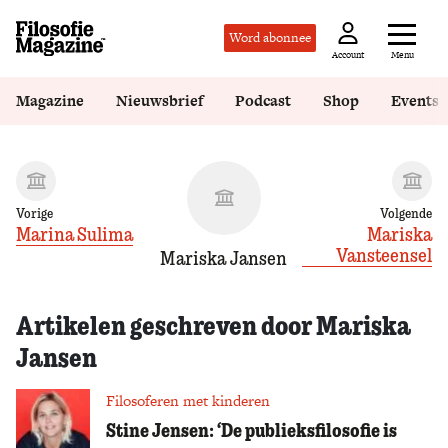
Word abonnee
Menu
Account
Magazine
Nieuwsbrief
Podcast
Shop
Events
Vorige
Volgende
Marina Sulima
Mariska
Vansteensel
Mariska Jansen
Artikelen geschreven door Mariska
Jansen
Filosoferen met kinderen
Stine Jensen: ‘De publieksfilosofie is