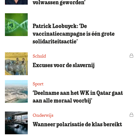
volwassen geworden’
Zoek
Patrick Loobuyck: ‘De
vaccinatiecampagne is één grote
solidariteitsactie’
Schuld
Vo
Excuses voor de slavernij
Sport
‘Deelname aan het WK in Qatar gaat
aan alle moraal voorbij’
Onderwijs
Vo
Wanneer polarisatie de klas bereikt