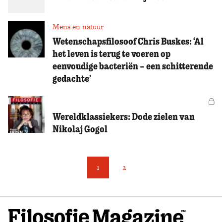
Mens en natuur
Wetenschapsfilosoof Chris Buskes: ‘Al
het leven is terug te voeren op
eenvoudige bacteriën – een schitterende
gedachte’
Vo
Wereldklassiekers: Dode zielen van
Nikolaj Gogol
1
2