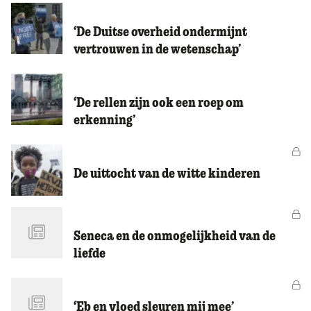
‘De Duitse overheid ondermijnt
vertrouwen in de wetenschap’
‘De rellen zijn ook een roep om
erkenning’
Vo
De uittocht van de witte kinderen
Vo
Seneca en de onmogelijkheid van de
liefde
Vo
‘Eb en vloed sleuren mij mee’