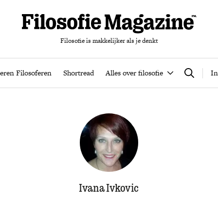
Filosofie is makkelijker als je denkt
nten
Podcast
Leren Filosoferen
Shortread
Alles over filos
eren Filosoferen
Shortread
Alles over filosofie
In
Zoeken
Ivana Ivkovic