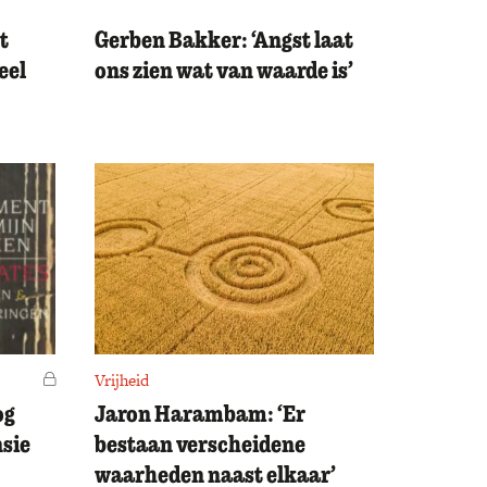
t
Gerben Bakker: ‘Angst laat
eel
ons zien wat van waarde is’
Voor leden
Vrijheid
og
Jaron Harambam: ‘Er
nsie
bestaan verscheidene
waarheden naast elkaar’