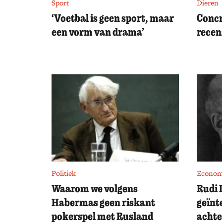
Sport
Dieren
‘Voetbal is geen sport, maar
Concr
een vorm van drama’
recen
Politiek
Econom
Waarom we volgens
Rudi 
Habermas geen riskant
geïnt
pokerspel met Rusland
achte