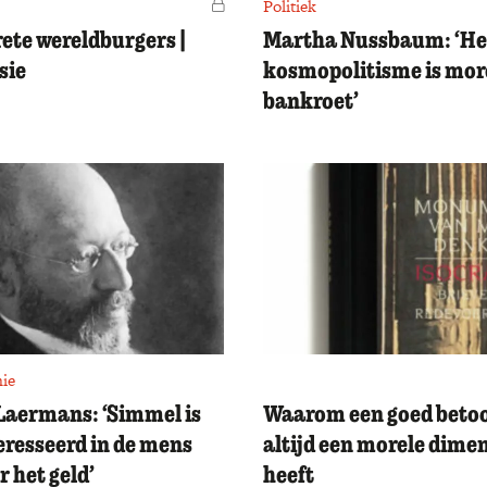
Voor leden
Politiek
ete wereldburgers |
Martha Nussbaum: ‘He
sie
kosmopolitisme is mor
bankroet’
ie
Laermans: ‘Simmel is
Waarom een goed beto
eresseerd in de mens
altijd een morele dime
r het geld’
heeft