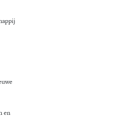
happij
ieuwe
n en