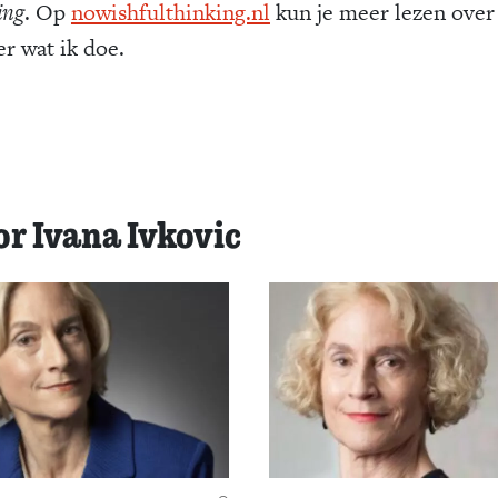
ing
. Op
nowishfulthinking.nl
kun je meer lezen over
er wat ik doe.
or Ivana Ivkovic