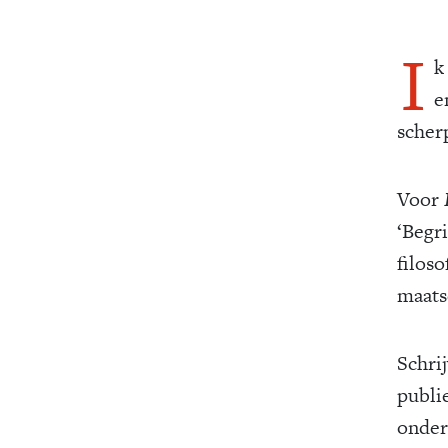
I
k
e
scher
Voor
‘Begr
filos
maats
Schri
publie
onder