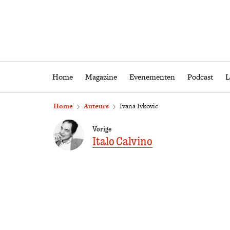
Home
Magazine
Eveneme
Home
Magazine
Evenementen
Podcast
L
Home
Auteurs
Ivana Ivkovic
Vorige
Italo Calvino