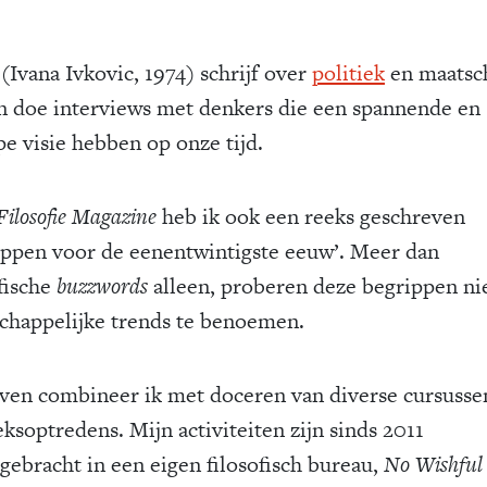
 (Ivana Ivkovic, 1974) schrijf over
politiek
en maatsc
n doe interviews met denkers die een spannende en
pe visie hebben op onze tijd.
Filosofie Magazine
heb ik ook een reeks geschreven
ippen voor de eenentwintigste eeuw’. Meer dan
ofische
buzzwords
alleen, proberen deze begrippen n
chappelijke trends te benoemen.
jven combineer ik met doceren van diverse cursusse
ksoptredens. Mijn activiteiten zijn sinds 2011
gebracht in een eigen filosofisch bureau,
No Wishful