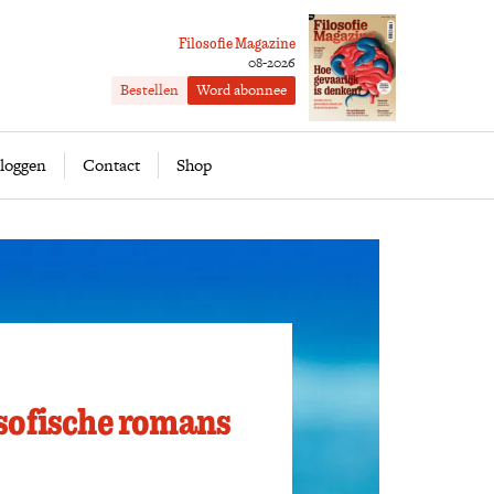
Filosofie Magazine
08-2026
Bestellen
Word abonnee
ofie
Word abonnee
loggen
Contact
Shop
osofische romans