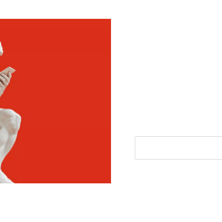
Meld je aan voor
Ontvang elke woensdag e
filosofienieuws, de best
aanbieding.
E-mailadres