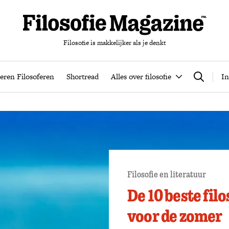
Filosofie is makkelijker als je denkt
nten
Podcast
Leren Filosoferen
Shortread
Alles over filos
eren Filosoferen
Shortread
Alles over filosofie
In
Zoeken
Filosofie en literatuur
De 10 beste fil
voor de zomer