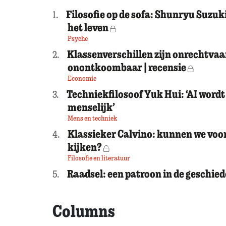
Filosofie op de sofa: Shunryu Suzuk
1.
het leven
Voor leden
Psyche
Klassenverschillen zijn onrechtvaa
2.
onontkoombaar | recensie
Voor leden
Economie
Techniekfilosoof Yuk Hui: ‘AI wordt
3.
menselijk’
Mens en techniek
Klassieker Calvino: kunnen we voor
4.
kijken?
Voor leden
Filosofie en literatuur
Raadsel: een patroon in de geschie
5.
Columns