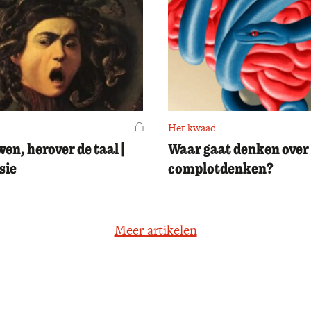
Voor leden
Het kwaad
en, herover de taal |
Waar gaat denken over 
sie
complotdenken?
Meer artikelen