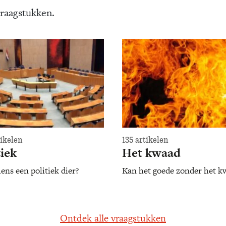
vraagstukken.
tikelen
135 artikelen
tiek
Het kwaad
ens een politiek dier?
Kan het goede zonder het k
Ontdek alle vraagstukken