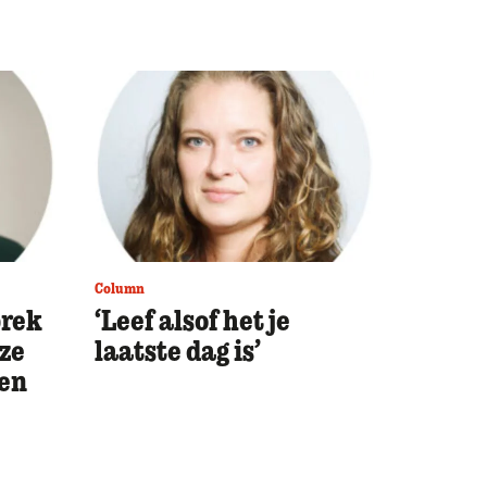
Column
prek
‘Leef alsof het je
uze
laatste dag is’
en