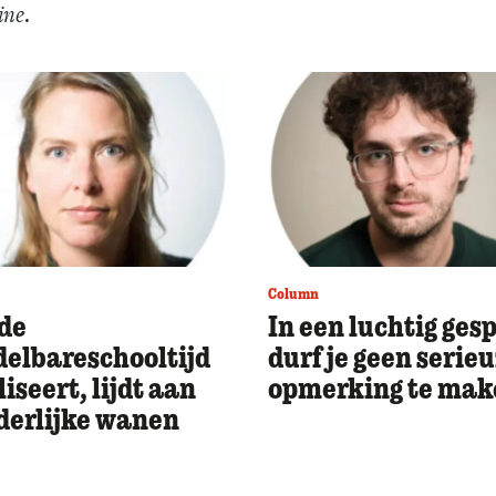
ine
.
Column
de
In een luchtig ges
elbareschooltijd
durf je geen serie
liseert, lijdt aan
opmerking te mak
erlijke wanen