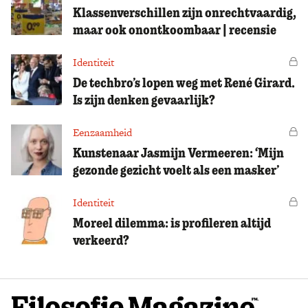
Klassenverschillen zijn onrechtvaardig,
maar ook onontkoombaar | recensie
Identiteit
Vo
De techbro’s lopen weg met René Girard.
Is zijn denken gevaarlijk?
Eenzaamheid
Vo
Kunstenaar Jasmijn Vermeeren: ‘Mijn
gezonde gezicht voelt als een masker’
Identiteit
Vo
Moreel dilemma: is profileren altijd
verkeerd?