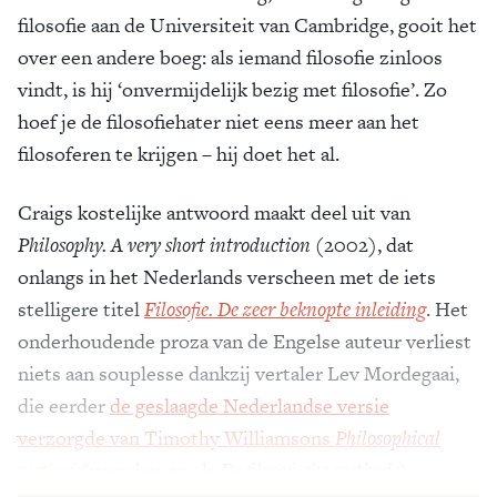
filosofie aan de ­Universiteit van Cambridge, gooit het
over een andere boeg: als iemand filosofie zinloos
vindt, is hij ‘onvermijdelijk bezig met filosofie’. Zo
hoef je de filosofiehater niet eens meer aan het
filosoferen te krijgen – hij doet het al.
Craigs kostelijke antwoord maakt deel uit van
Philosophy. A very short introduction
(2002), dat
onlangs in het ­Nederlands verscheen met de iets
stelligere titel
Filosofie. De zeer beknopte inleiding
. Het
onderhoudende proza van de Engelse auteur verliest
niets aan souplesse dankzij vertaler Lev Mordegaai,
die eerder
de geslaagde Nederlandse versie
verzorgde van Timothy Williamsons
Philosophical
method
(verschenen als
De filosofische methode
).