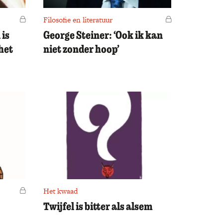
Voor leden
Filosofie en literatuur
Voor leden
 is
George Steiner: ‘Ook ik kan
het
niet zonder hoop’
Voor leden
Het kwaad
Twijfel is bitter als alsem