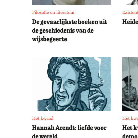
Filosofie en literatuur
Existen
De gevaarlijkste boeken uit
Heide
de geschiedenis van de
wijsbegeerte
Het kwaad
Het kw
Hannah Arendt: liefde voor
Het k
de wereld
demo