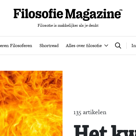
Filosofie is makkelijker als je denkt
nten
Podcast
Leren Filosoferen
Shortread
Alles over filos
eren Filosoferen
Shortread
Alles over filosofie
In
Zoeken
135 artikelen
Het k