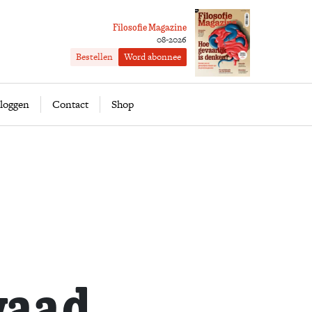
Filosofie Magazine
08-2026
Bestellen
Word abonnee
ofie
Word abonnee
loggen
Contact
Shop
waad