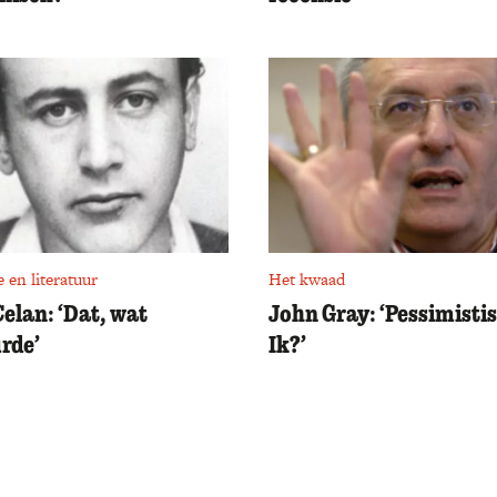
e en literatuur
Het kwaad
Celan: ‘Dat, wat
John Gray: ‘Pessimisti
rde’
Ik?’