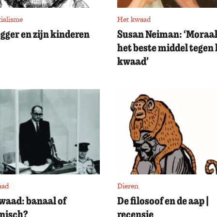
tialisme
Het kwaad
gger en zijn kinderen
Susan Neiman: ‘Moraal
het beste middel tegen 
kwaad’
aad
Dieren
waad: banaal of
De filosoof en de aap |
nisch?
recensie