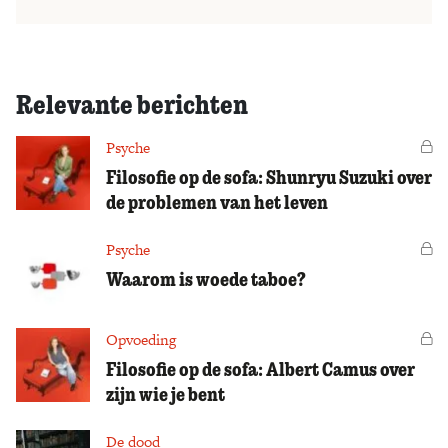
Relevante berichten
Psyche
Vo
Filosofie op de sofa: Shunryu Suzuki over
de problemen van het leven
Psyche
Vo
Waarom is woede taboe?
Opvoeding
Vo
Filosofie op de sofa: Albert Camus over
zijn wie je bent
De dood