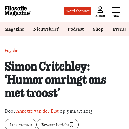
Word abonnee
Menu
Account
Magazine
Nieuwsbrief
Podcast
Shop
Events
Psyche
Simon Critchley:
‘Humor omringt ons
met troost’
Door
Annette van der Elst
op 5 maart 2013
Luisteren
Bewaar bericht