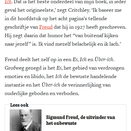
Ich
. Dat is het beste onderdeel van mijn boek, in ieder
geval het origineelste,’ zegt Critchley. ‘Ik baseer me
in dit hoofdstuk op het acht pagina’s tellende
geschriftje van
Freud
dat hij in 1927 heeft geschreven.
Hij zegt daarin dat humor het “van buitenaf kijken
naar jezelf” is. Ik vind mezelf belachelijk en ik lach.’
Freud deelt het zelf op in een
Es
,
Ich
en
Ü
ber-ich
.
Grofweg gezegd is het
Es
, het gebied van verdrongen
emoties en libido, het
Ich
de bewuste handelende
instantie en het
Ü
ber-ich
de verinnerlijking van
ouderlijke geboden en verboden.
Lees ook
Sigmund Freud, de uitvinder van
het onbewuste