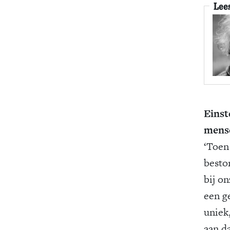
Lee
Einst
mense
‘Toen
besto
bij o
een g
uniek
aan da