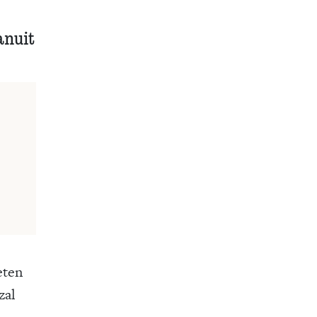
anuit
eten
zal