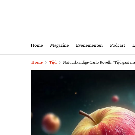
Home
Magazine
Eveneme
Home
Magazine
Evenementen
Podcast
L
Home
Tijd
Natuurkundige Carlo Rovelli: ‘Tijd gaat nie