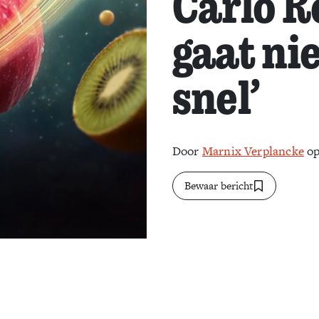
Carlo Ro
gaat ni
snel’
Door
Marnix Verplancke
op
Bewaar bericht