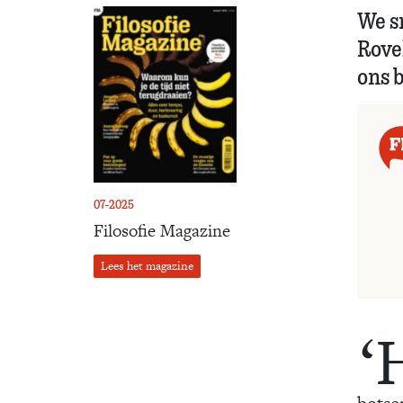
We s
Rovel
ons 
07-2025
Filosofie Magazine
Lees het magazine
‘
botse