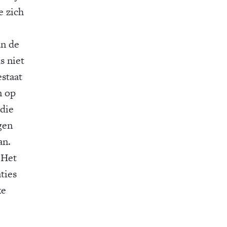
e zich
an de
s niet
estaat
n op
 die
gen
an.
 Het
aties
ke