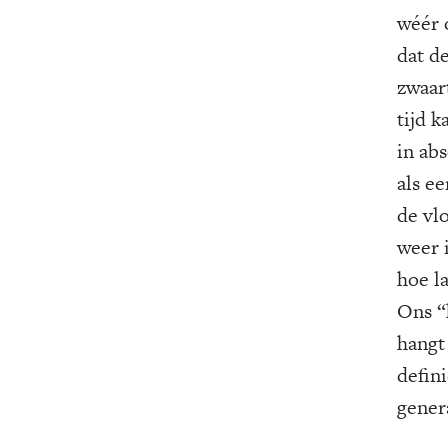
wéér o
dat d
zwaar
tijd k
in abs
als ee
de vlo
weer i
hoe la
Ons “
hangt 
defini
gener