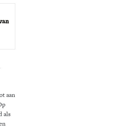
 van
l
ot aan
 Op
 als
en