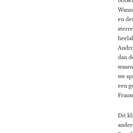
Wannee
en de
sterre
heelal
Andro
dan de
waarn
we sp
een g
Frans
Dit kl
ander