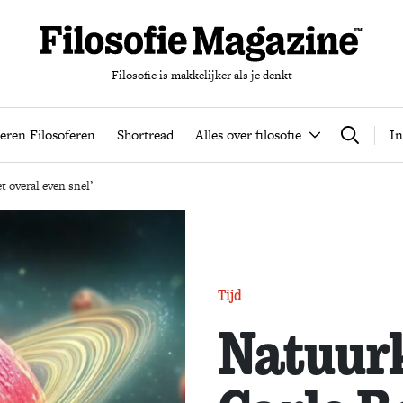
Filosofie is makkelijker als je denkt
nten
Podcast
Leren Filosoferen
Shortread
Alles over filos
eren Filosoferen
Shortread
Alles over filosofie
In
Zoeken
t overal even snel’
Tijd
Natuur