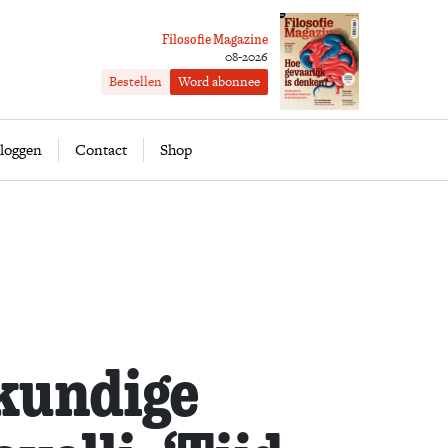
Filosofie Magazine
08-2026
Bestellen
Word abonnee
ofie
Word abonnee
loggen
Contact
Shop
kundige