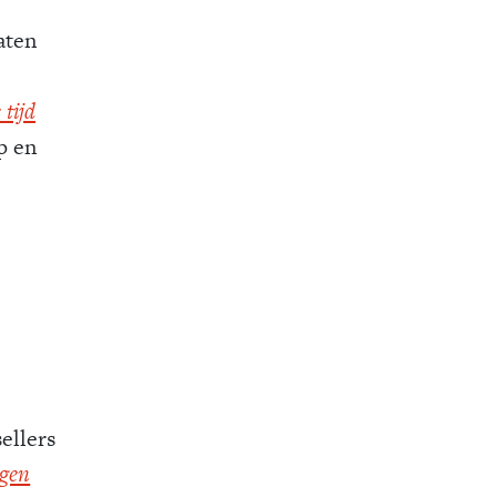
aten
 tijd
p en
ellers
ngen