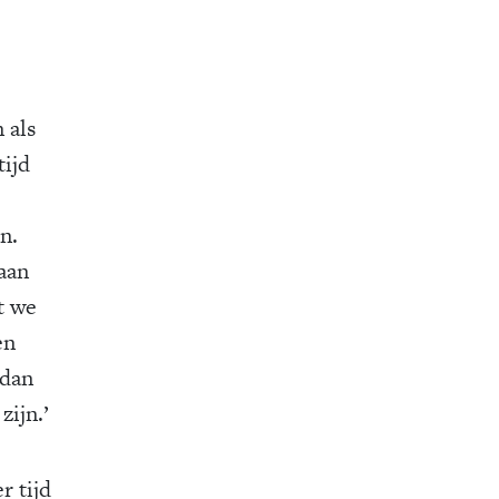
 als
tijd
n.
aan
t we
en
 dan
ijn.’
r tijd