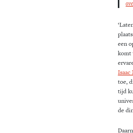
ov
‘Late
plaats
een o
komt 
ervar
Isaac
toe, d
tijd k
unive
de di
Daarn