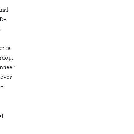
knal
‘De
t
n is
ardop,
anneer
 over
de
el