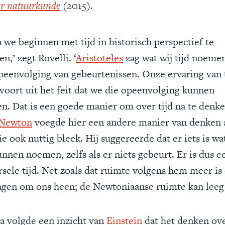
er natuurkunde
(2015).
n we beginnen met tijd in historisch perspectief te
en,’ zegt Rovelli. ‘
Aristoteles
zag wat wij tijd noemen
peenvolging van gebeurtenissen. Onze ervaring van 
voort uit het feit dat we die opeenvolging kunnen
en. Dat is een goede manier om over tijd na te denke
 Newton
voegde hier een andere manier van denken 
ie ook nuttig bleek. Hij suggereerde dat er iets is wa
unnen noemen, zelfs als er niets gebeurt. Er is dus e
rsele tijd. Net zoals dat ruimte volgens hem meer is
ngen om ons heen; de Newtoniaanse ruimte kan leeg z
a volgde een inzicht van
Einstein
dat het denken ove