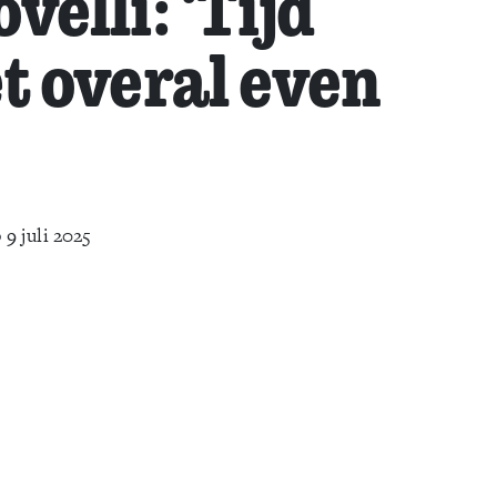
velli: ‘Tijd
et overal even
 9 juli 2025