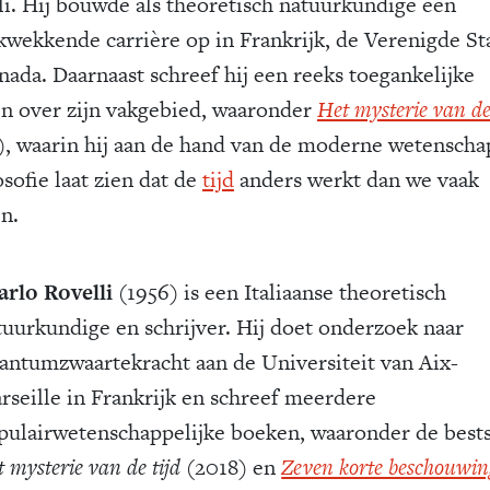
li. Hij bouwde als theoretisch natuurkundige een
kwekkende carrière op in Frankrijk, de Verenigde St
nada. Daarnaast schreef hij een reeks toegankelijke
n over zijn vakgebied, waaronder
Het mysterie van de
), waarin hij aan de hand van de moderne wetenscha
osofie laat zien dat de
tijd
anders werkt dan we vaak
n.
arlo Rovelli
(1956) is een Italiaanse theoretisch
tuurkundige en schrijver. Hij doet onderzoek naar
antumzwaartekracht aan de Universiteit van Aix-
rseille in Frankrijk en schreef meerdere
pulairwetenschappelijke boeken, waaronder de bests
 mysterie van de tijd
(2018) en
Zeven korte beschouwi