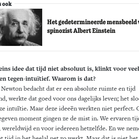
s ook
Het gedetermineerde mensbeeld
spinozist Albert Einstein
eins idee dat tijd niet absoluut is, klinkt voor vee
n tegen-intuïtief. Waarom is dat?
 Newton bedacht dat er een absolute ruimte en tijd
nd, werkte dat goed voor ons dagelijks leven; het slo
nze intuïtie. Maar deze ideeën werkten niet perfect.
egeven moment gingen ze de mist in. We ervaren tijd
, wereldwijd en voor iedereen hetzelfde. En we nem
t tijd in het heelal net zo werkt. Maar dat is niet het