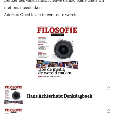
Denker des vaderlands: Nieuwe denker René Gude wil
met ons meedenken
Zoek
Adorno: Goed leven in een foute wereld
Vo
Hans Achterhuis: Denkdagboek
Vo