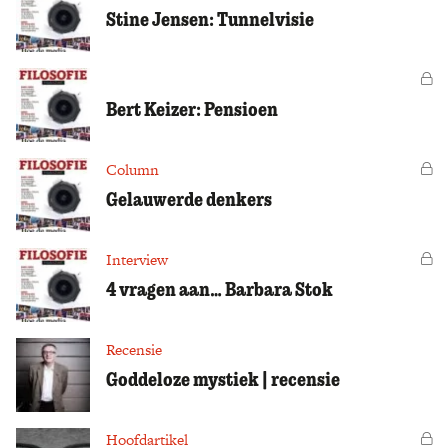
Stine Jensen: Tunnelvisie
Vo
Bert Keizer: Pensioen
Column
Vo
Gelauwerde denkers
Interview
Vo
4 vragen aan… Barbara Stok
Recensie
Goddeloze mystiek | recensie
Hoofdartikel
Vo