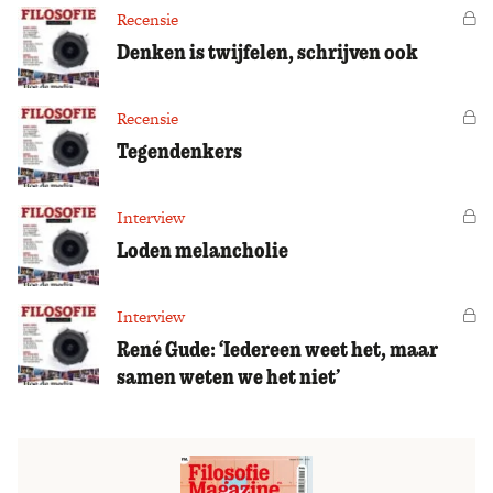
Recensie
Vo
Denken is twijfelen, schrijven ook
Recensie
Vo
Tegendenkers
Interview
Vo
Loden melancholie
Interview
Vo
René Gude: ‘Iedereen weet het, maar
samen weten we het niet’