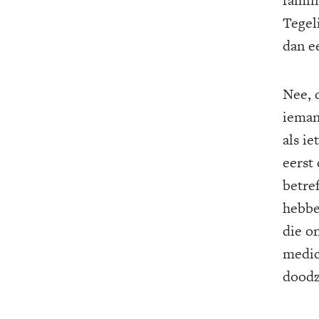
Tegel
dan 
Nee, 
ieman
als ie
eerst
betref
hebbe
die o
medici
doodz