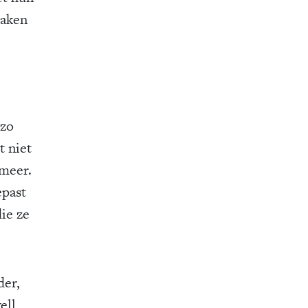
zaken
 zo
t niet
 meer.
epast
ie ze
der,
ell,