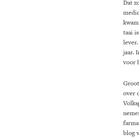
Dat z
medici
kwam.
taai 
lever
jaar.
voor h
Groot
over 
Volks
nemen
farma
blog 