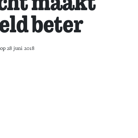
cht maakt
eld beter
op 28 juni 2018