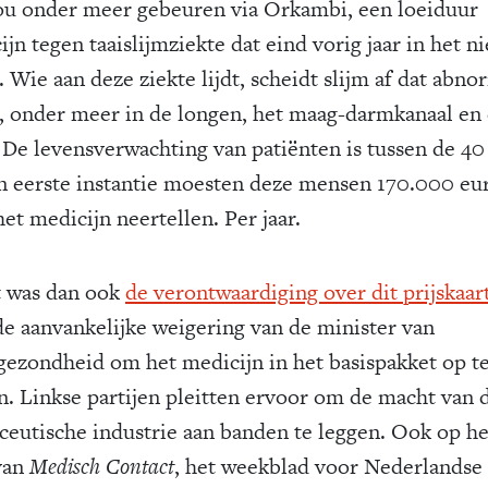
ou onder meer gebeuren via Orkambi, een loeiduur
jn tegen taaislijmziekte dat eind vorig jaar in het n
 Wie aan deze ziekte lijdt, scheidt slijm af dat abno
is, onder meer in de longen, het maag-darmkanaal en
. De levensverwachting van patiënten is tussen de 40
 In eerste instantie moesten deze mensen 170.000 eu
et medicijn neertellen. Per jaar.
 was dan ook
de verontwaardiging over dit prijskaar
de aanvankelijke weigering van de minister van
gezondheid om het medicijn in het basispakket op t
. Linkse partijen pleitten ervoor om de macht van 
ceutische industrie aan banden te leggen. Ook op he
van
Medisch Contact
, het weekblad voor Nederlandse