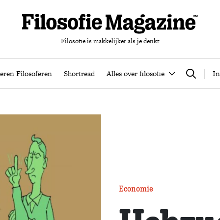
Filosofie is makkelijker als je denkt
nten
Podcast
Leren Filosoferen
Shortread
Alles over filos
eren Filosoferen
Shortread
Alles over filosofie
In
Zoeken
Economie