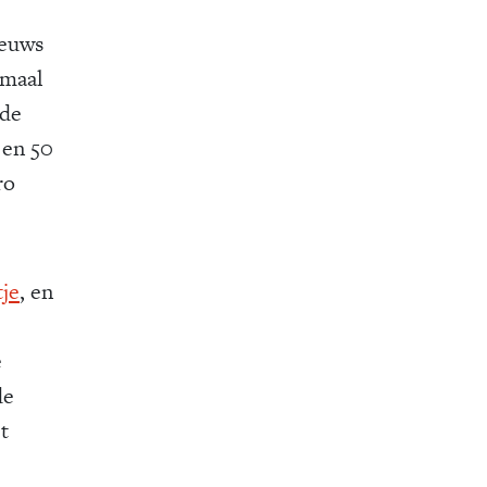
ieuws
rmaal
 de
 en 50
ro
tje
, en
e
de
t