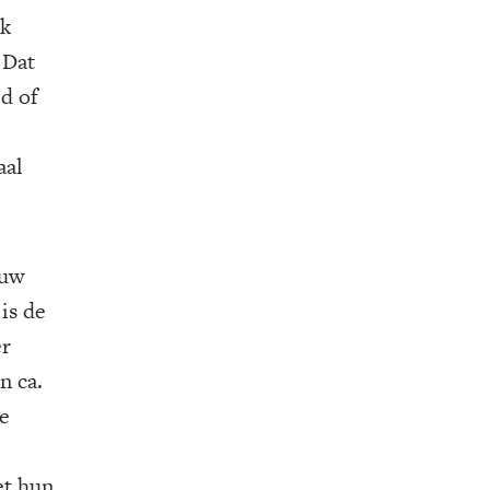
lk
 Dat
d of
aal
euw
is de
er
n ca.
De
et hun