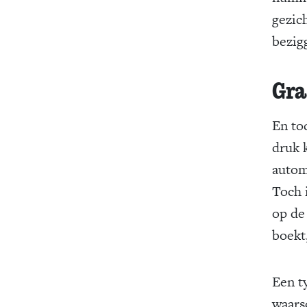
gezic
bezig
Gra
En to
druk 
autom
Toch 
op de
boekt,
Een t
waars