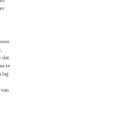
er
loven
,
t dat
ns te
 lag
e van