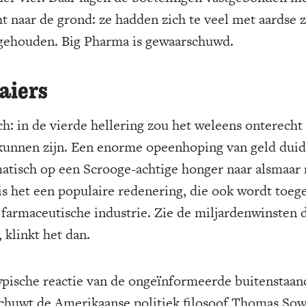
ht naar de grond: ze hadden zich te veel met aardse 
gehouden. Big Pharma is gewaarschuwd.
aiers
ch: in de vierde hellering zou het weleens onterecht
kunnen zijn. Een enorme opeenhoping van geld duid
atisch op een Scrooge-achtige honger naar alsmaar
is het een populaire redenering, die ook wordt toeg
 farmaceutische industrie. Zie de miljardenwinsten d
 klinkt het dan.
ypische reactie van de ongeïnformeerde buitenstaan
chuwt de Amerikaanse politiek filosoof Thomas Sow