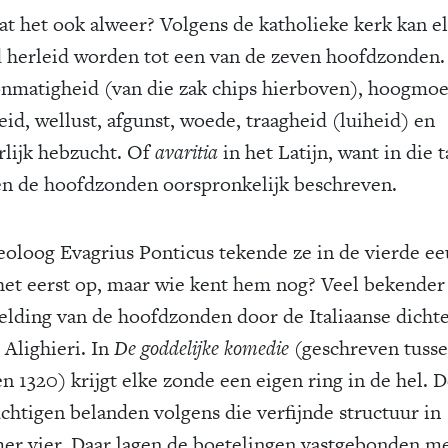
at het ook alweer? Volgens de katholieke kerk kan e
 herleid worden tot een van de zeven hoofdzonden.
 onmatigheid (van die zak chips hierboven), hoogmoe
eid, wellust, afgunst, woede, traagheid (luiheid) en
rlijk hebzucht. Of
avaritia
in het Latijn, want in die t
n de hoofdzonden oorspronkelijk beschreven.
eoloog Evagrius Ponticus tekende ze in de vierde e
het eerst op, maar wie kent hem nog? Veel bekender 
elding van de hoofdzonden door de Italiaanse dicht
 Alighieri. In
De goddelijke komedie
(geschreven tusse
n 1320) krijgt elke zonde een eigen ring in de hel. 
chtigen belanden volgens die verfijnde structuur in
r vier. Daar lagen de boetelingen vastgebonden m