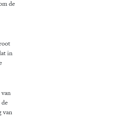
 om de
root
at in
e
l van
 de
g van