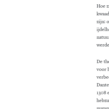
Hoe z
kwaad
zijn:
ijdelh
natuu
werde
De th
voor 
verbe
Dante
1308 e
hebzu
numme