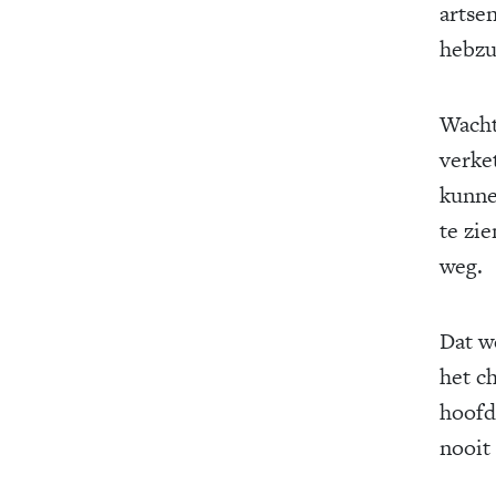
artse
hebzu
Wacht
verke
kunne
te zie
weg.
Dat we
het c
hoofd
nooit