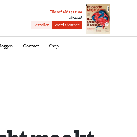
Filosofie Magazine
08-2026
Bestellen
Word abonnee
ofie
Word abonnee
loggen
Contact
Shop