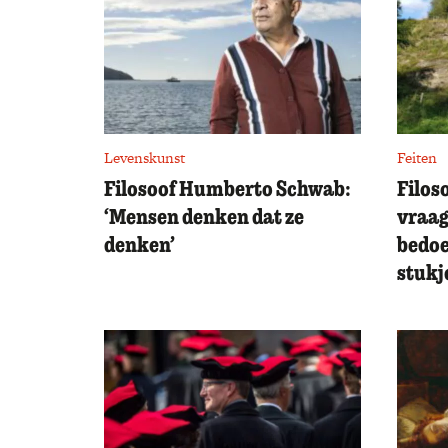
Levenskunst
Feiten
Filosoof Humberto Schwab:
Filos
‘Mensen denken dat ze
vraag
denken’
bedoe
stukj