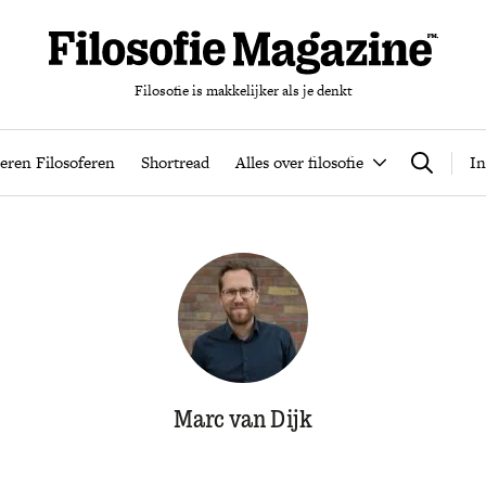
Filosofie is makkelijker als je denkt
nten
Podcast
Leren Filosoferen
Shortread
Alles over filos
eren Filosoferen
Shortread
Alles over filosofie
In
Zoeken
Marc van Dijk