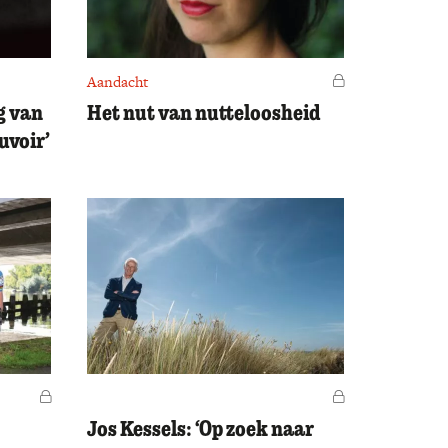
Aandacht
Voor leden
ng van
Het nut van nutteloosheid
uvoir’
Voor leden
Voor leden
Jos Kessels: ‘Op zoek naar