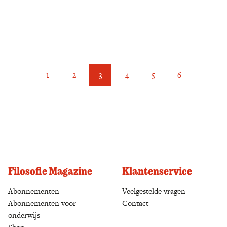
1
2
3
4
5
6
Filosofie Magazine
Klantenservice
Abonnementen
(opens in a new tab)
Veelgestelde vragen
Abonnementen voor
Contact
onderwijs