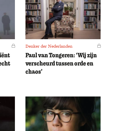
Voor leden
Denker der Nederlanden
Voor leden
iënt
Paul van Tongeren: ‘Wij zijn
echt
verscheurd tussen orde en
chaos’