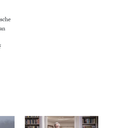
ische
an
é