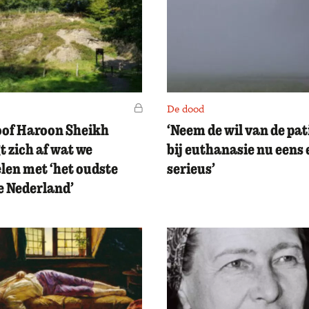
Voor leden
De dood
oof Haroon Sheikh
‘Neem de wil van de pat
t zich af wat we
bij euthanasie nu eens 
len met ‘het oudste
serieus’
e Nederland’