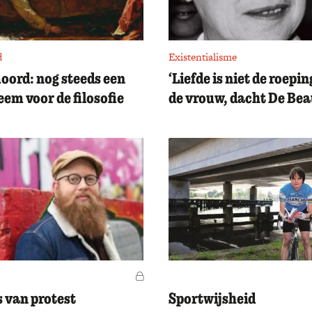
d
Existentialisme
oord: nog steeds een
‘Liefde is niet de roepi
eem voor de filosofie
de vrouw, dacht De Bea
Voor leden
s van protest
Sportwijsheid