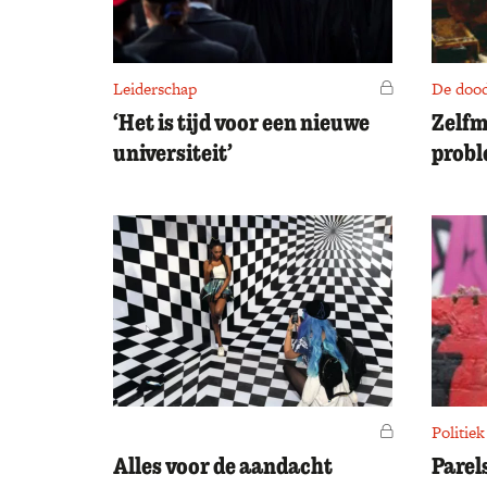
Leiderschap
Voor leden
De doo
‘Het is tijd voor een nieuwe
Zelfm
universiteit’
probl
Voor leden
Politiek
Alles voor de aandacht
Parel