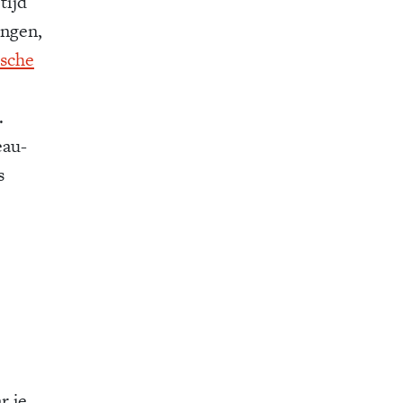
tijd
ingen,
sche
.
eau-
s
r je