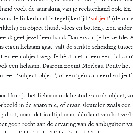
rhand voelt de aanraking van je rechterhand ook. En
om. Je linkerhand is tegelijkertijd ‘
subject
’ (de ont
rikkels) en object (huid, vlees en botten). Een ander
eld: geef jezelf een hand. Dan ervaar je hetzelfde. A
s eigen lichaam gaat, valt de strikte scheiding tusse
t en een object weg. Je hébt niet alleen een lichaam;
ook een lichaam. Daarom noemt Merleau-Ponty het
m een ‘subject-object’, of een ‘geïncarneerd subject’
aard kun je het lichaam ook bestuderen als object, zo
orbeeld in de anatomie, of eraan sleutelen zoals een
g doet, maar dat is altijd maar één kant van het verh
oet geen recht aan de ervaring van de ambiguïteit v