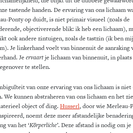
lichamelijkheid, die blijkt uit de dubbele gewaarwor
nze tastende handen. De ervaring van ons lichaam w
au-Ponty op duidt, is niet primair visueel (zoals de
derende, objectiverende blik: ik heb een lichaam), 
ikt ook andere zintuigen, zoals de tastzin (ik ben mi
am). Je linkerhand voelt van binnenuit de aanraking 
erhand. Je
ervaart
je lichaam van binnenuit, in plaats
tegenover te stellen.
mbiguïteit van onze ervaring van ons lichaam is niet 
n. We kunnen abstraheren van ons lichaam en het zie
aterieel object of ding.
Husserl
, door wie Merleau-
ïnspireerd, noemt deze meer afstandelijke benaderin
ng van het ‘
Körperliche’
. Deze afstand is nodig om je