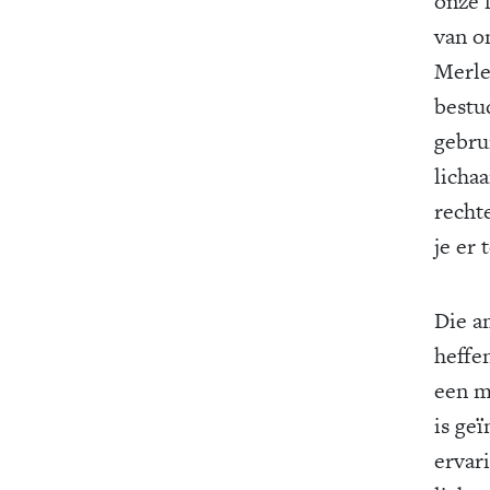
onze 
van o
Merle
bestu
gebru
licha
recht
je er 
Die a
heffe
een m
is ge
ervari