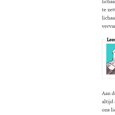
licha
te zet
licha
verva
Lee
Aan d
altijd 
ons l