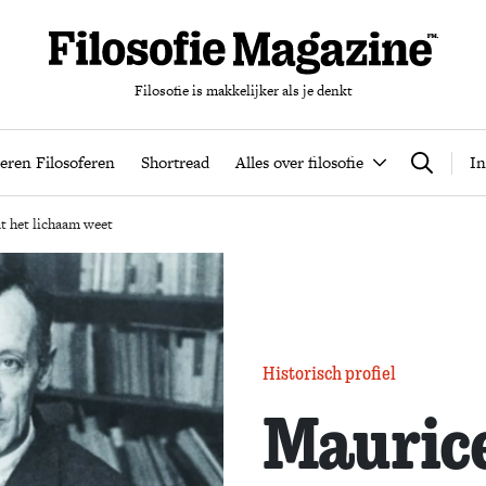
Filosofie is makkelijker als je denkt
nten
Podcast
Leren Filosoferen
Shortread
Alles over filos
eren Filosoferen
Shortread
Alles over filosofie
In
Zoeken
t het lichaam weet
Historisch profiel
Mauric