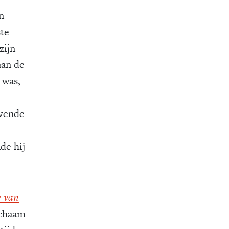
n
ste
zijn
aan de
 was,
ovende
de hij
e van
ichaam