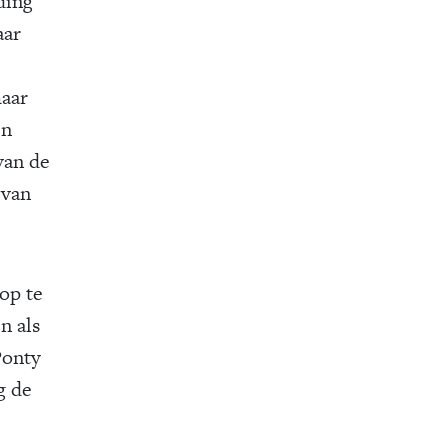
ding
aar
maar
jn
van de
 van
op te
n als
Ponty
g de