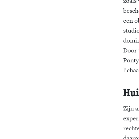
zoals 
besch
een o
studi
domin
Door 
Ponty
licha
Hui
Zijn 
exper
recht
daaro