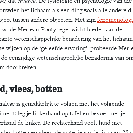
wij dat
ervaren
. De fysiologie en psychologie van die 
ouwden het lichaam als een ding zoals alle andere d
bject tussen andere objecten. Met zijn
fenomenologi
e wilde Merleau-Ponty tegenwicht bieden aan de
ante wetenschappelijke benadering van het lichaam
te wijzen op de ‘geleefde ervaring’, probeerde Merl
 de eenzijdige wetenschappelijke benadering van on
am doorbreken.
d, vlees, botten
analyse is gemakkelijk te volgen met het volgende
iment: leg je linkerhand op tafel en bevoel met je
erhand de linker. De rechterhand voelt huid met
nder botten en vlees, de materie van je lichaam. Maa