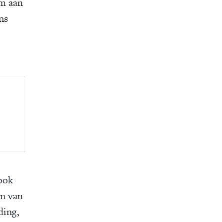
rm aan
ns
ook
en van
ding,