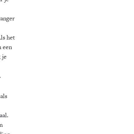
vanger
ls het
n een
 je
.
als
aal.
an