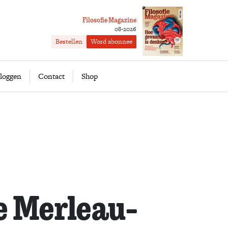
Filosofie Magazine
08-2026
Bestellen
Word abonnee
ofie
Word abonnee
loggen
Contact
Shop
e Merleau-