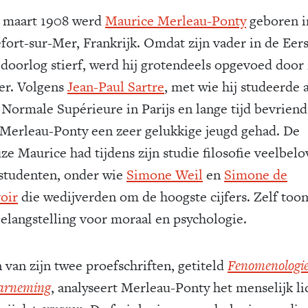
 maart 1908 werd
Maurice Merleau-Ponty
geboren i
fort-sur-Mer, Frankrijk. Omdat zijn vader in de Eer
doorlog stierf, werd hij grotendeels opgevoed door 
r. Volgens
Jean-Paul Sartre
, met wie hij studeerde 
 Normale Supérieure in Parijs en lange tijd bevriend
 Merleau-Ponty een zeer gelukkige jeugd gehad. De
uze Maurice had tijdens zijn studie filosofie veelbel
tudenten, onder wie
Simone Weil
en
Simone de
oir
die wedijverden om de hoogste cijfers. Zelf toon
belangstelling voor moraal en psychologie.
 van zijn twee proefschriften, getiteld
Fenomenologi
arneming
, analyseert Merleau-Ponty het menselijk l