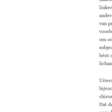
linke
anders
van p
voorbe
om on
subjec
bént 
lichaa
Uiter
bijvo
chirur
Dat d