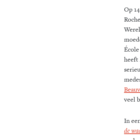
Op 14
Roche
Werel
moede
École
heeft
serie
medes
Beauv
veel 
In een
de wa