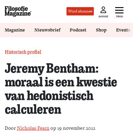
Word abonnee
Menu
Account
Magazine
Nieuwsbrief
Podcast
Shop
Events
Historisch profiel
Jeremy Bentham:
moraal is een kwestie
van hedonistisch
calculeren
Door
Nicholas Fearn
op 19 november 2012