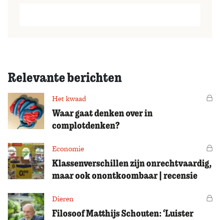
Relevante berichten
Het kwaad
Vo
Waar gaat denken over in
complotdenken?
Economie
Vo
Klassenverschillen zijn onrechtvaardig,
maar ook onontkoombaar | recensie
Dieren
Vo
Filosoof Matthijs Schouten: ‘Luister