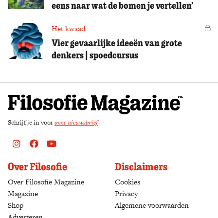
eens naar wat de bomen je vertellen’
Het kwaad
Vo
Vier gevaarlijke ideeën van grote
denkers | spoedcursus
Schrijf je in voor
onze nieuwsbrief
Instagram
Facebook
Youtube
Over Filosofie
Disclaimers
Over Filosofie Magazine
Cookies
Magazine
Privacy
Shop
(opens in a new tab)
Algemene voorwaarden
Adverteren