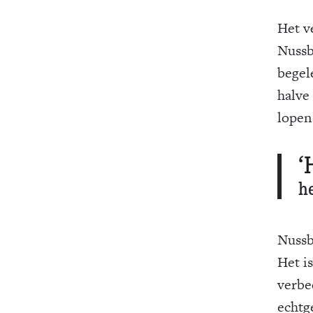
Het v
Nussb
begel
halve
lopen
‘
he
Nussb
Het i
verbe
echtg