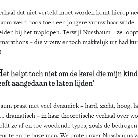
erhaal dat niet verteld moet worden komt hierop ne
aum werd boos toen een jongere vrouw haar wilde
eiden bij het traplopen. Terwijl Nussbaum – ze loop
 marathons – die vrouw er toch makkelijk uit had k
!
H
et helpt toch niet om de kerel die mijn kin
eft aangedaan te laten lijden’
aum praat met veel dynamiek – hard, zacht, hoog, la
s… dramatisch – in haar theoretische verhaal over w
eldt ze af en toe woedende types, zoals de bedrogen
enote en de boze man. We praten over Nussbaums 