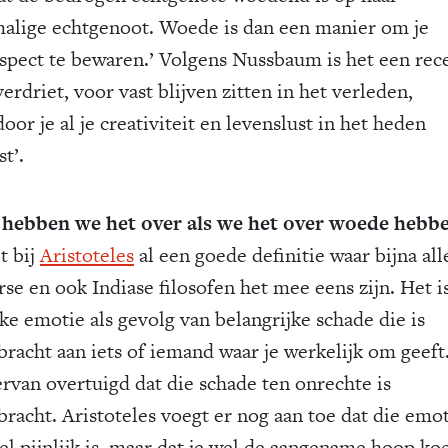
alige echtgenoot. Woede is dan een manier om je
espect te bewaren.’ Volgens Nussbaum is het een rec
erdriet, voor vast blijven zitten in het verleden,
oor je al je creativiteit en levenslust in het heden
st’.
hebben we het over als we het over woede hebb
et bij
Aristoteles
al een goede definitie waar bijna all
rse en ook Indiase filosofen het mee eens zijn. Het i
jke emotie als gevolg van belangrijke schade die is
bracht aan iets of iemand waar je werkelijk om geeft.
ervan overtuigd dat die schade ten onrechte is
bracht. Aristoteles voegt er nog aan toe dat die emo
el pijnlijk is, maar dat je wel de aangename hoop koe