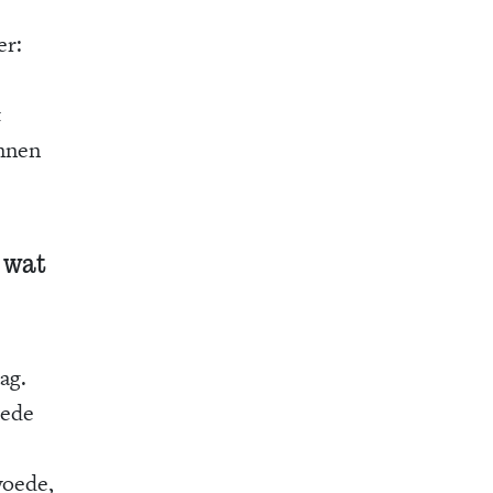
er:
t
unnen
d wat
ag.
oede
woede,