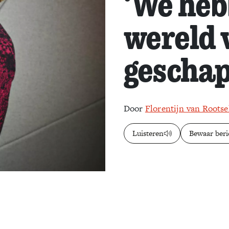
‘We heb
wereld 
geschap
Door
Florentijn van Rootse
Luisteren
Bewaar beri