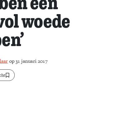
ben een
vol woede
en’
laar
op 31 januari 2017
cht