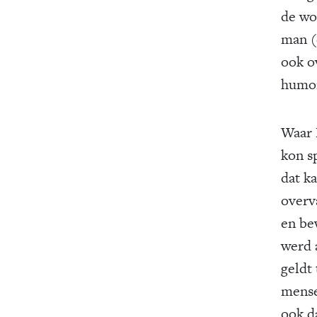
de wo
man (
ook o
humor
Waar 
kon s
dat k
overv
en be
werd a
geldt
mense
ook d