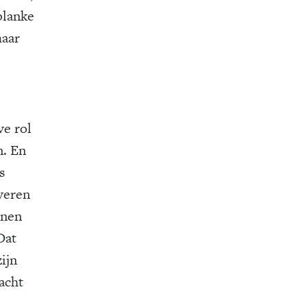
blanke
maar
ve rol
n. En
s
iveren
nnen
Dat
ijn
acht