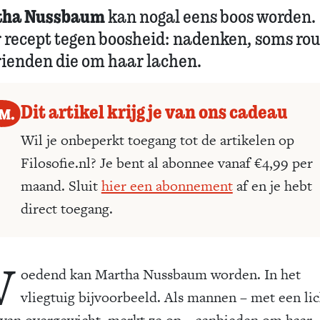
tha Nussbaum
kan nogal eens boos worden.
 recept tegen boosheid: nadenken, soms ro
rienden die om haar lachen.
Dit artikel krijg je van ons cadeau
Wil je onbeperkt toegang tot de artikelen op
Filosofie.nl? Je bent al abonnee vanaf €4,99 per
maand. Sluit
hier een abonnement
af en je hebt
direct toegang.
W
oedend kan Martha Nussbaum worden. In het
vliegtuig bijvoorbeeld. Als mannen – met een li
van overgewicht, merkt ze op – aanbieden om haar