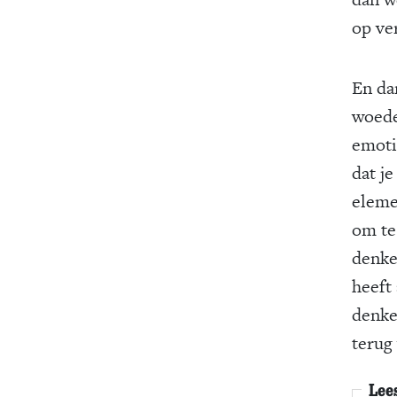
op ve
En da
woede
emotie
dat j
elemen
om te
denke
heeft
denke
terug 
Lee