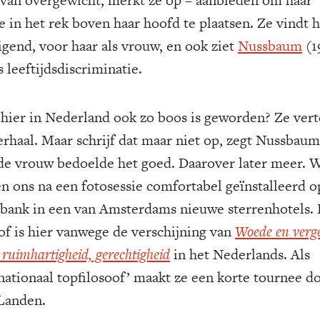
e in het rek boven haar hoofd te plaatsen. Ze vindt h
igend, voor haar als vrouw, en ook ziet
Nussbaum
(1
s leeftijdsdiscriminatie.
 hier in Nederland ook zo boos is geworden? Ze vert
erhaal. Maar schrijf dat maar niet op, zegt Nussbaum
de vrouw bedoelde het goed. Daarover later meer. 
n ons na een fotosessie comfortabel geïnstalleerd o
 bank in een van Amsterdams nieuwe sterrenhotels.
oof is hier vanwege de verschijning van
Woede en verg
ruimhartigheid, gerechtigheid
in het Nederlands. Als
rnationaal topfilosoof’ maakt ze een korte tournee d
Landen.