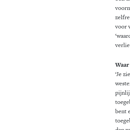
voorm
zelfr
voor v
‘waard
verlie
Waar 
‘Je zi
weste
pijnli
toege
bent 
toege
dan w