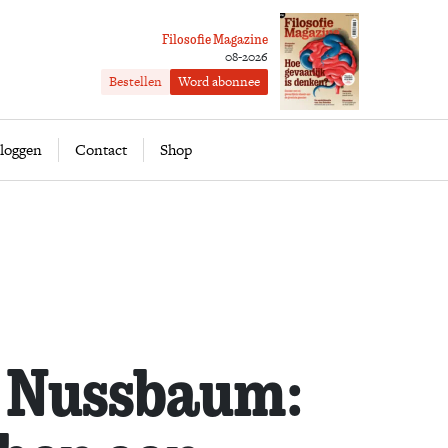
Filosofie Magazine
08-2026
Bestellen
Word abonnee
ofie
Word abonnee
loggen
Contact
Shop
 Nussbaum: