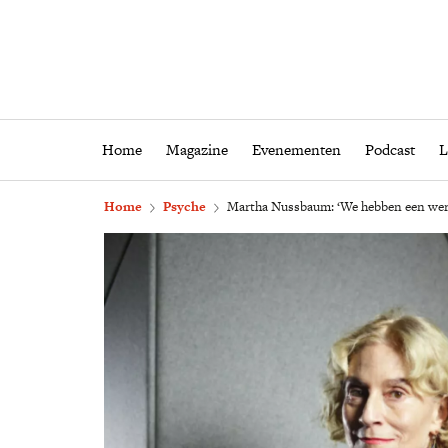
Home
Magazine
Eveneme
Home
Magazine
Evenementen
Podcast
L
Home
Psyche
Martha Nussbaum: ‘We hebben een were