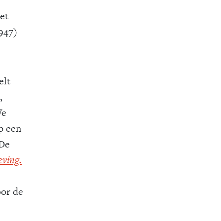
et
947)
elt
,
We
p een
 De
eving.
oor de