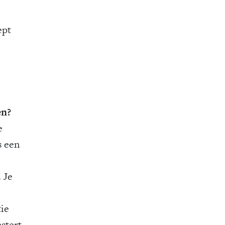
ept
en?
e
s een
 Je
tie
stert