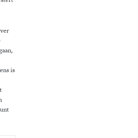
over
e
gaan,
ens is
t
n
munt