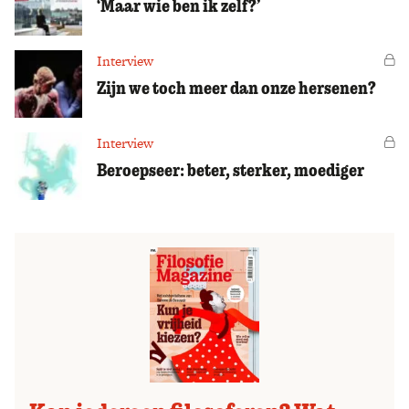
‘Maar wie ben ik zelf?’
Interview
Vo
Zijn we toch meer dan onze hersenen?
Interview
Vo
Beroepseer: beter, sterker, moediger