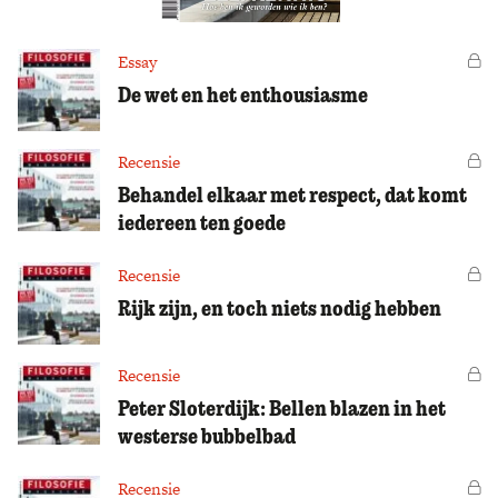
Zoek
Essay
Vo
De wet en het enthousiasme
Recensie
Vo
Behandel elkaar met respect, dat komt
iedereen ten goede
Recensie
Vo
Rijk zijn, en toch niets nodig hebben
Recensie
Vo
Peter Sloterdijk: Bellen blazen in het
westerse bubbelbad
Recensie
Vo