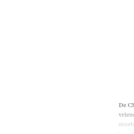
De Ch
vrien
moete
worde