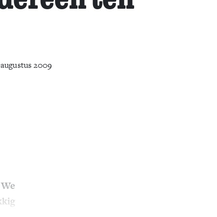
 augustus 2009
. We
kkig