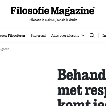
Filosofie is makkelijker als je denkt
nten
Podcast
Leren Filosoferen
Shortread
Alles over filos
eren Filosoferen
Shortread
Alles over filosofie
In
Zoeken
n goede
Behande
met res
komt ie