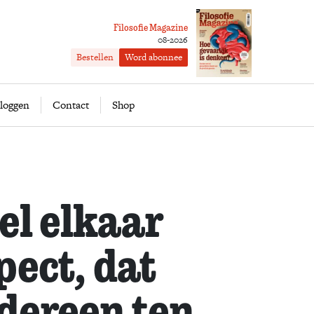
Filosofie Magazine
08-2026
Bestellen
Word abonnee
ofie
Word abonnee
loggen
Contact
Shop
l elkaar
pect, dat
dereen ten