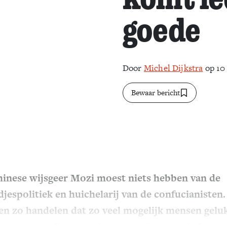
goede
Door
Michel Dijkstra
op 10
Bewaar bericht
inese wijsgeer Mozi moest niets hebben van de
djespolitiek en huichelarij van de confucianisten
n zo handelen dat zo veel mogelijk mensen gelu
n, en niet alleen een bevoorrechte sociale kaste.