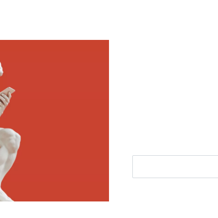
Meld je aan voor
Ontvang elke woensdag e
filosofie nieuws, de bes
aanbieding.
E-mailadres