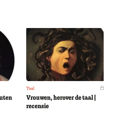
Taal
Voor leden
outen
Vrouwen, herover de taal |
recensie