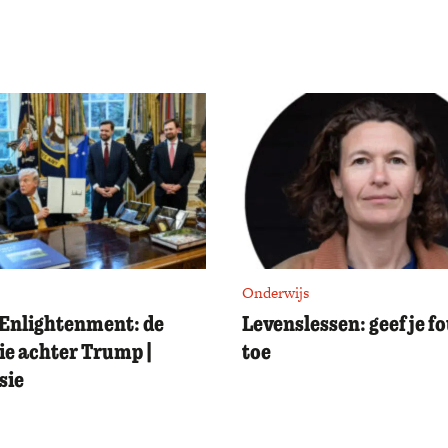
Onderwijs
Enlightenment: de
Levenslessen: geef je f
ie achter Trump |
toe
sie