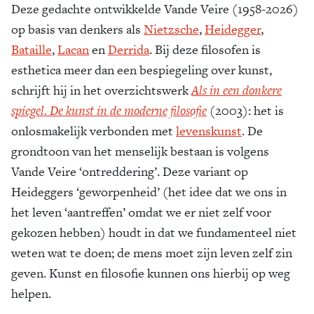
Deze gedachte ontwikkelde Vande Veire (1958-2026)
op basis van denkers als
Nietzsche
,
Heidegger
,
Bataille
,
Lacan
en
Derrida
. Bij deze filosofen is
esthetica meer dan een bespiegeling over kunst,
schrijft hij in het overzichtswerk
Als in een donkere
spiegel. De kunst in de moderne filosofie
(2003): het is
onlosmakelijk verbonden met
levenskunst
. De
grondtoon van het menselijk bestaan is volgens
Vande Veire ‘ontreddering’. Deze variant op
Heideggers ‘geworpenheid’ (het idee dat we ons in
het leven ‘aantreffen’ omdat we er niet zelf voor
gekozen hebben) houdt in dat we fundamenteel niet
weten wat te doen; de mens moet zijn leven zelf zin
geven. Kunst en filosofie kunnen ons hierbij op weg
helpen.