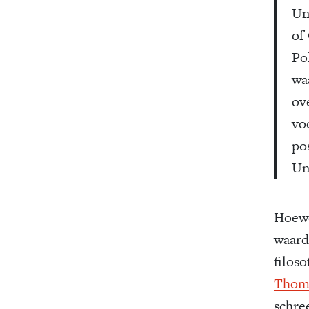
Un
of
Po
wa
ov
vo
po
Un
Hoewe
waard
filoso
Thom
schre