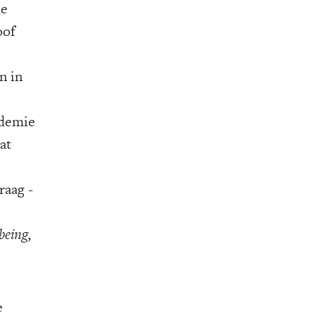
de
oof
n in
ndemie
at
raag ­
lbeing,
e