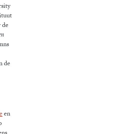
sity
ituut
r de
en
umns
n de
e
en
o
ens