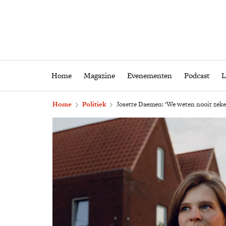
Home
Magazine
Eveneme
Home
Magazine
Evenementen
Podcast
L
Home
Politiek
Josette Daemen: ‘We weten nooit zeke