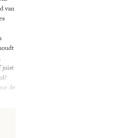
id van
es
n
rhoudt
,
 juist
ol?
oor de