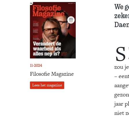
We g
zeker
Daem
S
zou je
11-2024
Filosofie Magazine
– eent
aangev
Lees het magazine
gezon
jaar p
niet z