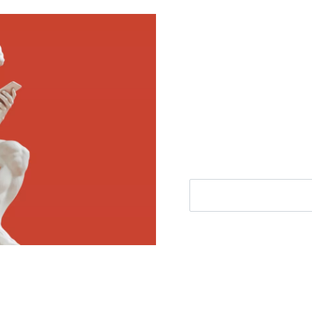
Meld je aan voor
Ontvang elke woensdag e
filosofie nieuws, de bes
aanbieding.
E-mailadres