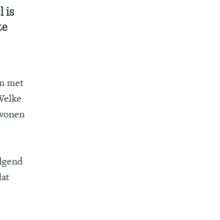
 is
te
én met
 Welke
­wonen
olgend
dat