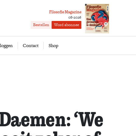
Filosofie Magazine
08-2026
Bestellen
Word abonnee
ofie
Word abonnee
loggen
Contact
Shop
 Daemen: ‘We