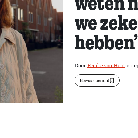
weten n
we zeke
hebben’
Door
Femke van Hout
op 14
Bewaar bericht