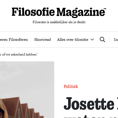
Filosofie is makkelijker als je denkt
nten
Podcast
Leren Filosoferen
Shortread
Alles over filos
eren Filosoferen
Shortread
Alles over filosofie
In
Zoeken
r of we zekerheid hebben’
Politiek
Josette