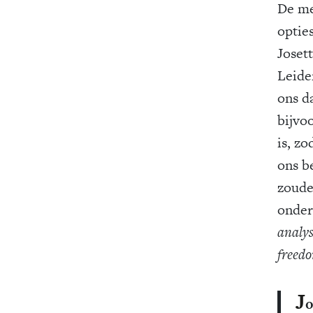
De me
optie
Joset
Leide
ons d
bijvo
is, z
ons b
zoude
onder
analys
freedo
J
o