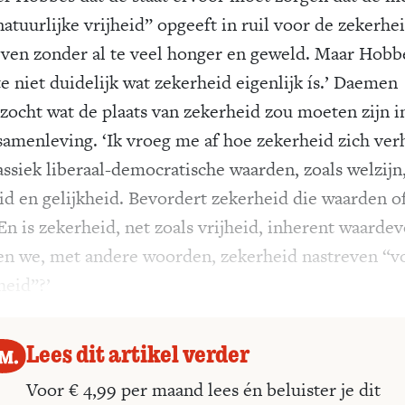
natuurlijke vrijheid” opgeeft in ruil voor de zekerhe
even zonder al te veel honger en geweld. Maar Hobb
e niet duidelijk wat zekerheid eigenlijk ís.’ Daemen
zocht wat de plaats van zekerheid zou moeten zijn i
samenleving. ‘Ik vroeg me af hoe zekerheid zich ve
assiek liberaal-democratische waarden, zoals welzijn
id en gelijkheid. Bevordert zekerheid die waarden of
En is zekerheid, net zoals vrijheid, inherent waardev
n we, met andere woorden, ­zekerheid nastreven “v
heid”?’
Lees dit artikel verder
Voor € 4,99 per maand lees én beluister je dit