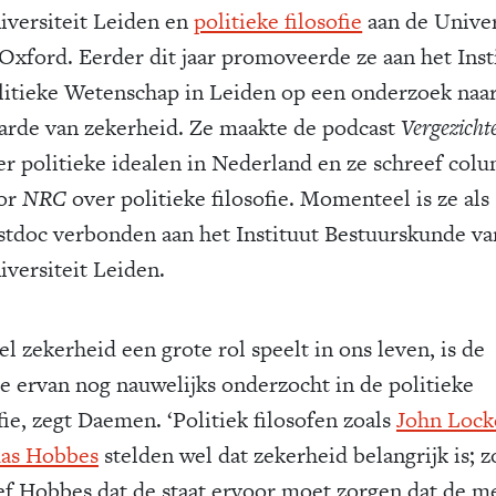
iversiteit Leiden en
politieke filosofie
aan de Univer
 Oxford. Eerder dit jaar promoveerde ze aan het Inst
litieke Wetenschap in Leiden op een onderzoek naa
arde van zekerheid. Ze maakte de podcast
Vergezicht
er politieke idealen in Nederland en ze schreef col
or
NRC
over politieke filosofie. Momenteel is ze als
stdoc verbonden aan het Instituut Bestuurskunde va
iversiteit Leiden.
l zekerheid een grote rol speelt in ons leven, is de
e ervan nog nauwelijks onderzocht in de politieke
fie, zegt ­Daemen. ‘Politiek filosofen zoals
John Lock
as Hobbes
stelden wel dat zekerheid belangrijk is; z
ef Hobbes dat de staat ervoor moet zorgen dat de m