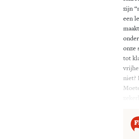
zijn “
een l
maakt
onder
onze 
tot kl
vrijhe
niet? 
Moete
­zeker