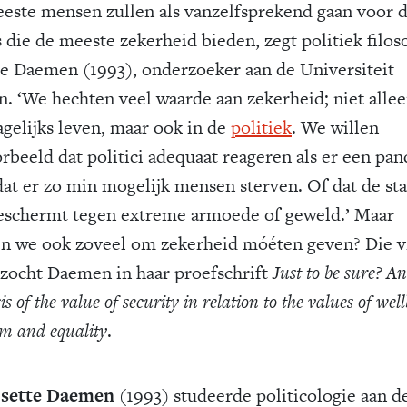
este mensen zullen als vanzelfsprekend gaan voor 
s die de meeste zekerheid bieden, zegt politiek filos
te Daemen (1993), onderzoeker aan de Universiteit
n. ‘We hechten veel waarde aan zekerheid; niet allee
agelijks leven, maar ook in de
politiek
. We willen
orbeeld dat politici adequaat reageren als er een pa
odat er zo min mogelijk mensen sterven. Of dat de sta
eschermt tegen extreme ­armoede of geweld.’ Maar
n we ook zoveel om zekerheid móéten geven? Die v
zocht Daemen in haar proefschrift
Just to be sure? An
is of the value of security in relation to the values of wel
m and equality
.
sette Daemen
(1993) studeerde politicologie aan d