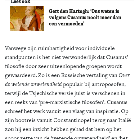
Lees ook
Gert den Hartogh: ‘Ons weten is
volgens Cusanus nooit meer dan
een vermoeden’
Vanwege zijn ruimhartigheid voor individuele
standpunten is het niet verwonderlijk dat Cusanus’
filosofie door zeer uiteenlopende groepen wordt
gewaardeerd. Zo is een Russische vertaling van
Over
de wetende onwetendheid
populair bij antroposofen,
terwijl de Tsjechische versie juist is verschenen in
een reeks van ‘pre-marxistische filosofen’. Cusanus
schreef het werk vanuit een vlaag van inspiratie. Op
zijn bootreis vanuit Constantinopel terug naar Italië
zou hij een inzicht hebben gehad dat hem op het
spoor zette van de ‘wetende onwetendheid’ en ‘het