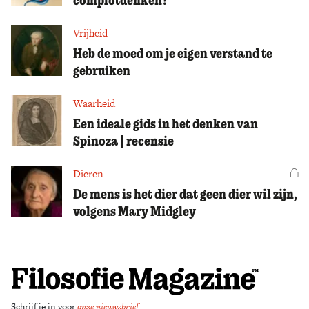
Vrijheid
Heb de moed om je eigen verstand te
gebruiken
Waarheid
Een ideale gids in het denken van
Spinoza | recensie
Dieren
Vo
De mens is het dier dat geen dier wil zijn,
volgens Mary Midgley
Schrijf je in voor
onze nieuwsbrief