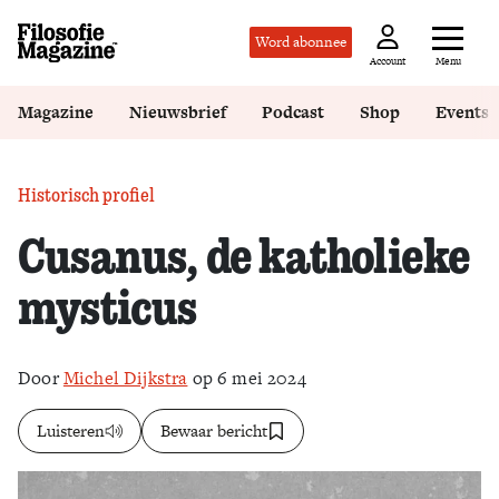
Word abonnee
Menu
Account
Magazine
Nieuwsbrief
Podcast
Shop
Events
Historisch profiel
Cusanus, de katholieke
mysticus
Door
Michel Dijkstra
op 6 mei 2024
Luisteren
Bewaar bericht