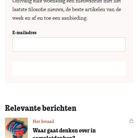
Ontvang elke woensdag een nieuwsbrief met het
laatste filosofie nieuws, de beste artikelen van de
week en af en toe een aanbieding.
E-mailadres
Relevante berichten
Het kwaad
Vo
Waar gaat denken over in
complotdenken?