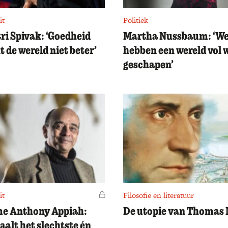
it
Politiek
ri Spivak: ‘Goedheid
Martha Nussbaum: ‘W
 de wereld niet beter’
hebben een wereld vol 
geschapen’
it
Voor leden
Filosofie en literatuur
e Anthony Appiah:
De utopie van Thomas
haalt het slechtste én