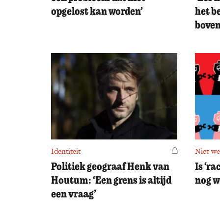
opgelost kan worden’
het b
boven
Identiteit
Voor leden
Niet-wes
Politiek geograaf Henk van
Is ‘r
Houtum: ‘Een grens is altijd
nog w
een vraag’