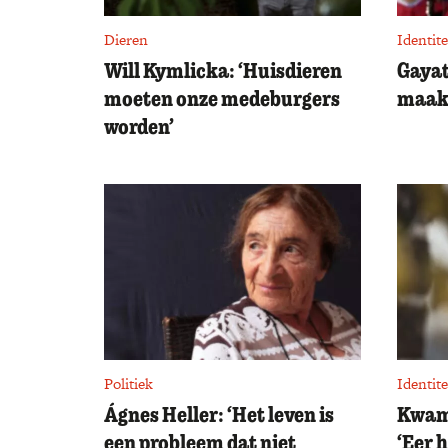
Dieren
Identite
Will Kymlicka: ‘Huisdieren
Gayat
moeten onze medeburgers
maakt
worden’
Politiek
Identite
Ágnes Heller: ‘Het leven is
Kwam
een probleem dat niet
‘Eer 