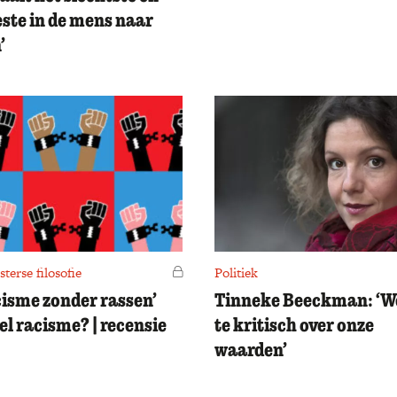
este in de mens naar
’
terse filosofie
Voor leden
Politiek
acisme zonder rassen’
Tinneke Beeckman: ‘We
el racisme? | recensie
te kritisch over onze
waarden’