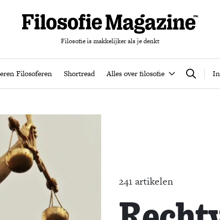
Filosofie is makkelijker als je denkt
nten
Podcast
Leren Filosoferen
Shortread
Alles over filos
eren Filosoferen
Shortread
Alles over filosofie
In
Zoeken
241 artikelen
Recht