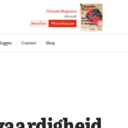
Filosofie Magazine
08-2026
Bestellen
Word abonnee
ofie
Word abonnee
loggen
Contact
Shop
vaardigheid