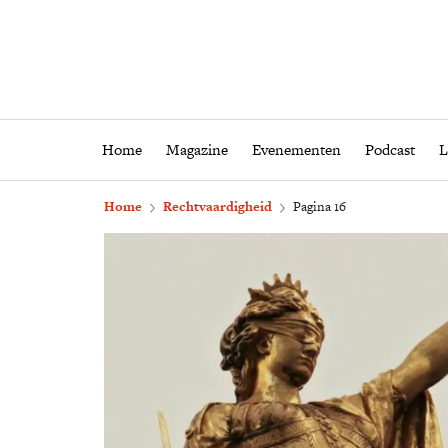
Home
Magazine
Eveneme
Home
Magazine
Evenementen
Podcast
L
Home
Rechtvaardigheid
Pagina 16