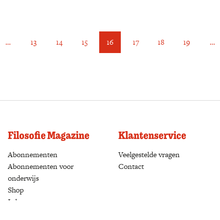
…
13
14
15
16
17
18
19
…
Filosofie Magazine
Klantenservice
Abonnementen
(opens in a new tab)
Veelgestelde vragen
Abonnementen voor
Contact
onderwijs
Shop
(opens in a new tab)
Inloggen