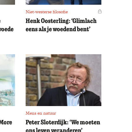
Niet-westerse filosofie
Voor leden
e
Henk Oosterling: ‘Glimlach
woede
eens als je woedend bent’
Mens en natuur
 More
Peter Sloterdijk: ‘We moeten
ons leven veranderen’