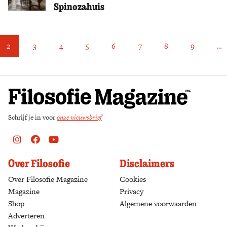
Spinozahuis
2
3
4
5
6
7
8
9
…
Schrijf je in voor
onze nieuwsbrief
Instagram
Facebook
Youtube
Over Filosofie
Disclaimers
Over Filosofie Magazine
Cookies
Magazine
Privacy
Shop
(opens in a new tab)
Algemene voorwaarden
Adverteren