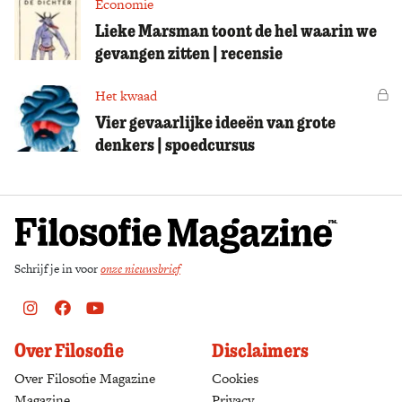
Economie
Lieke Marsman toont de hel waarin we
gevangen zitten | recensie
Het kwaad
Vo
Vier gevaarlijke ideeën van grote
denkers | spoedcursus
Schrijf je in voor
onze nieuwsbrief
Instagram
Facebook
Youtube
Over Filosofie
Disclaimers
Over Filosofie Magazine
Cookies
Magazine
Privacy