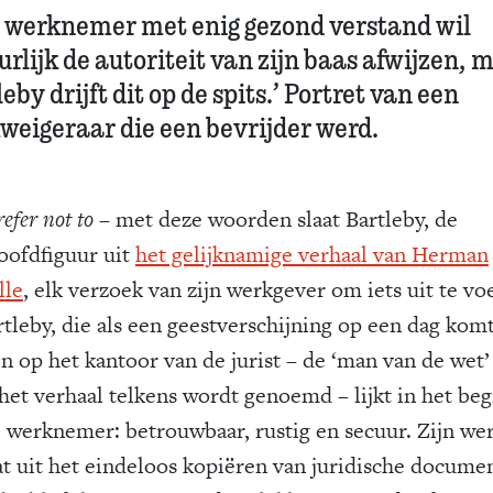
e werknemer met enig gezond verstand wil
rlijk de autoriteit van zijn baas afwijzen, 
eby drijft dit op de spits.’ Portret van een
weigeraar die een bevrijder werd.
refer not to
– met deze woorden slaat Bartleby, de
oofdfiguur uit
het gelijknamige verhaal van Herman
lle
, elk verzoek van zijn werkgever om iets uit te vo
rtleby, die als een geestverschijning op een dag kom
n op het kantoor van de jurist – de ‘man van de wet’
 het verhaal telkens wordt genoemd – lijkt in het beg
e werknemer: betrouwbaar, rustig en secuur. Zijn we
at uit het eindeloos kopiëren van juridische docume