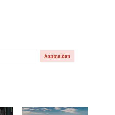
 onze nieuwsbrief
en nieuwsbrief met het laatste
te artikelen van de week en af en toe een