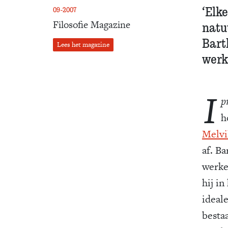
‘Elk
09-2007
Filosofie Magazine
natuu
Bartl
Lees het magazine
werk
I
p
h
Melvi
af. Ba
werke
hij in
ideal
besta