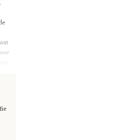
,
de
 wat
door
nen.
fie