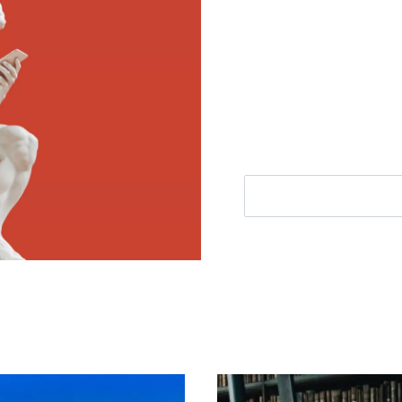
Meld je aan voor
Ontvang elke woensdag e
filosofie nieuws, de bes
aanbieding.
E-mailadres