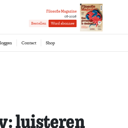
Filosofie Magazine
08-2026
Bestellen
Word abonnee
ofie
Word abonnee
loggen
Contact
Shop
y: luisteren