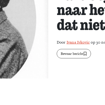
naar h
dat nie
Door
Ivana Ivkovic
op 30 n
Bewaar bericht