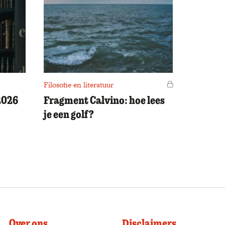
Filosofie en literatuur
Voor leden
2026
Fragment Calvino: hoe lees
je een golf?
Over ons
Disclaimers