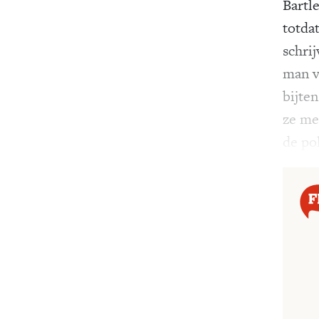
Bartl
totda
schri
man v
bijten
ze me
de po