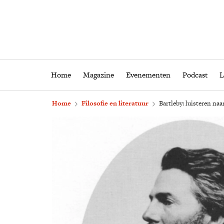
Home
Magazine
Eveneme
Home
Magazine
Evenementen
Podcast
L
Home
Filosofie en literatuur
Bartleby: luisteren na