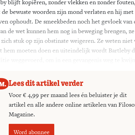
eby blijft kopiëren, zonder vlekken en zonder fouten
t de bewuste woorden zijn mond verlaten en hij met
jven ophoudt. De smeekbeden noch het gevloek van 
an de wet kunnen hem nog in beweging brengen, ze
 zich stuk op zijn obstinate weigeren. Ze weten niet
t hem moeten doen en uiteindelijk wordt Bartleby 
litie weggevoerd, om in een gevangenis weg te kwij
Lees dit artikel verder
Voor € 4,99 per maand lees én beluister je dit
artikel en alle andere online artikelen van Filoso
Magazine.
Word abonnee