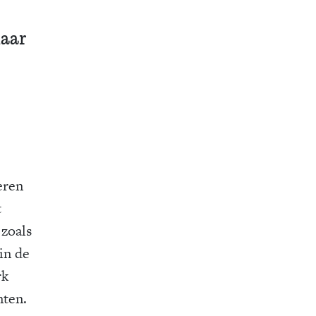
maar
eren
t
 zoals
in de
rk
nten.