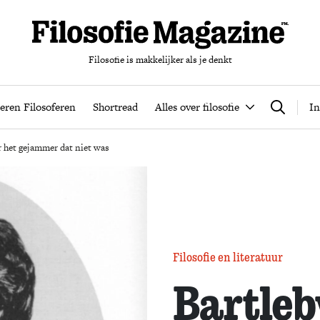
Filosofie is makkelijker als je denkt
nten
Podcast
Leren Filosoferen
Shortread
Alles over filos
eren Filosoferen
Shortread
Alles over filosofie
In
Zoeken
ar het gejammer dat niet was
Filosofie en literatuur
Bartleb