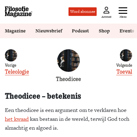
Word abonnee
Menu
Account
Magazine
Nieuwsbrief
Podcast
Shop
Events
Vorige
Volgende
Teleologie
Toeval
Theodicee
Theodicee – betekenis
Een theodicee is een argument om te verklaren hoe
het kwaad
kan bestaan in de wereld, terwijl God toch
almachtig en algoed is.