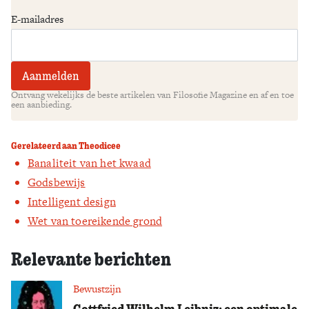
E-mailadres
Ontvang wekelijks de beste artikelen van Filosofie Magazine en af en toe
een aanbieding.
Gerelateerd aan Theodicee
Banaliteit van het kwaad
Godsbewijs
Intelligent design
Wet van toereikende grond
Relevante berichten
Bewustzijn
Gottfried Wilhelm Leibniz: een optimale