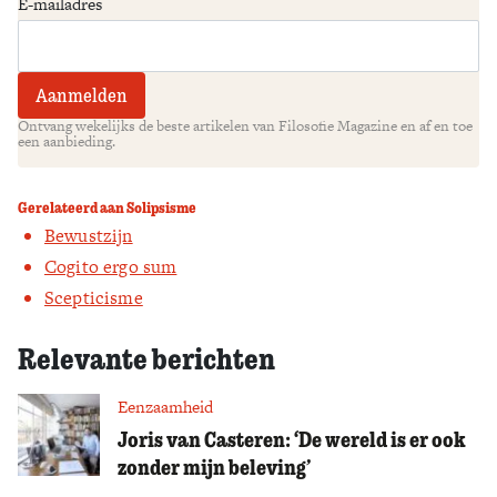
E-mailadres
Ontvang wekelijks de beste artikelen van Filosofie Magazine en af en toe
een aanbieding.
Gerelateerd aan Solipsisme
Bewustzijn
Cogito ergo sum
Scepticisme
Relevante berichten
Eenzaamheid
Joris van Casteren: ‘De wereld is er ook
zonder mijn beleving’