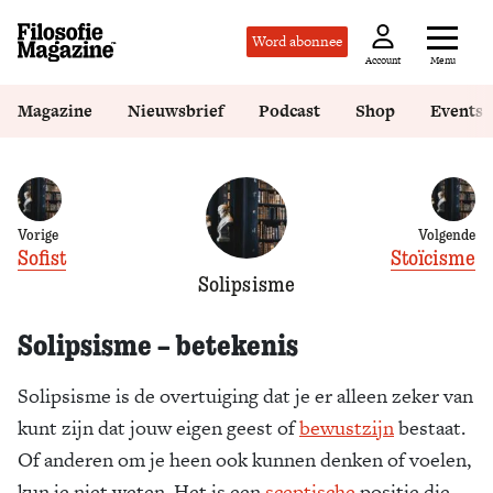
Word abonnee
Menu
Account
Magazine
Nieuwsbrief
Podcast
Shop
Events
Vorige
Volgende
Sofist
Stoïcisme
Solipsisme
Solipsisme – betekenis
Solipsisme is de overtuiging dat je er alleen zeker van
kunt zijn dat jouw eigen geest of
bewustzijn
bestaat.
Of anderen om je heen ook kunnen denken of voelen,
kun je niet weten. Het is een
sceptische
positie die