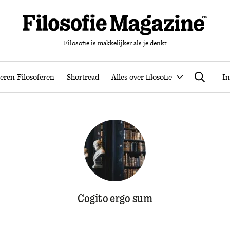
Filosofie is makkelijker als je denkt
nten
Podcast
Leren Filosoferen
Shortread
Alles over filos
eren Filosoferen
Shortread
Alles over filosofie
In
Zoeken
Cogito ergo sum