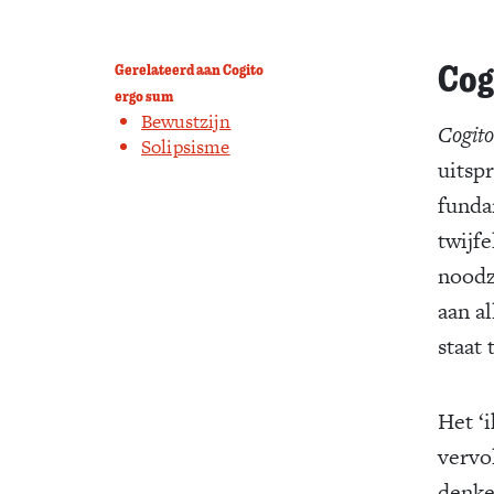
Cog
Gerelateerd aan Cogito
ergo sum
Bewustzijn
Cogit
Solipsisme
uitspr
funda
twijfe
noodza
aan a
staat 
Het ‘i
vervo
denk