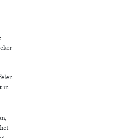
e
zeker
jfelen
t in
an,
 het
et