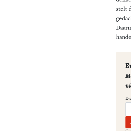
stelt
gedac
Daarm
hande
E
Me
ni
E-
Ont