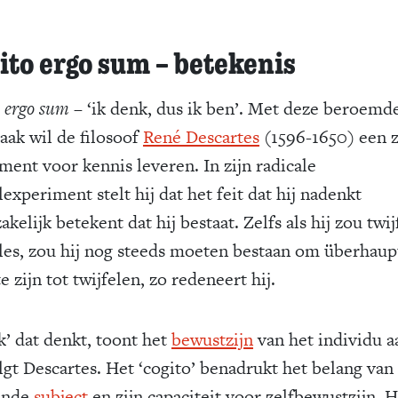
ito ergo sum – betekenis
o ergo sum
– ‘ik denk, dus ik ben’. Met deze beroemd
aak wil de filosoof
René Descartes
(1596-1650) een 
ment voor kennis leveren. In zijn radicale
lexperiment stelt hij dat het feit dat hij nadenkt
kelijk betekent dat hij bestaat. Zelfs als hij zou twi
lles, zou hij nog steeds moeten bestaan om überhaup
te zijn tot twijfelen, zo redeneert hij.
k’ dat denkt, toont het
bewustzijn
van het individu a
lgt Descartes. Het ‘cogito’ benadrukt het belang van
ende
subject
en zijn capaciteit voor zelfbewustzijn. H