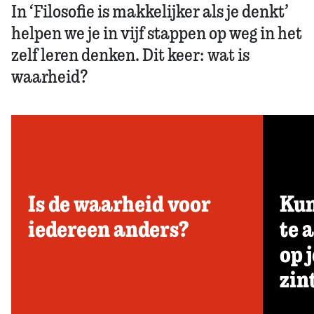
In ‘Filosofie is makkelijker als je denkt’
helpen we je in vijf stappen op weg in het
zelf leren denken. Dit keer: wat is
waarheid?
Is de waarheid voor
Kun
iedereen anders?
te 
op j
zin