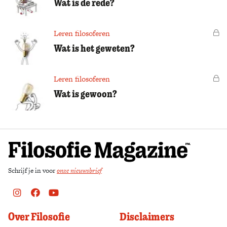
Wat is de rede?
Leren filosoferen
Vo
Wat is het geweten?
Leren filosoferen
Vo
Wat is gewoon?
Schrijf je in voor
onze nieuwsbrief
Instagram
Facebook
Youtube
Over Filosofie
Disclaimers