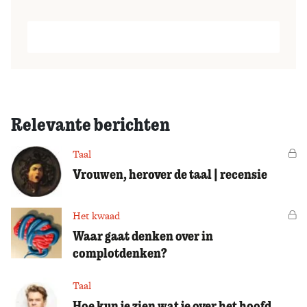
Relevante berichten
Taal
Vo
Vrouwen, herover de taal | recensie
Het kwaad
Vo
Waar gaat denken over in
complotdenken?
Taal
Hoe kun je zien wat je over het hoofd