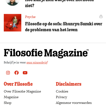
ziet?
Psyche
Vo
Filosofie op de sofa: Shunryu Suzuki over
de problemen van het leven
Schrijf je in voor
onze nieuwsbrief
Instagram
Facebook
Youtube
Over Filosofie
Disclaimers
Over Filosofie Magazine
Cookies
Magazine
Privacy
Shop
(opens in a new tab)
Algemene voorwaarden