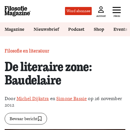
Word abonnee
Menu
Account
Magazine
Nieuwsbrief
Podcast
Shop
Events
Filosofie en literatuur
De literaire zone:
Baudelaire
Door
Michel Dijkstra
en
Simone Bassie
op 26 november
2012
Bewaar bericht