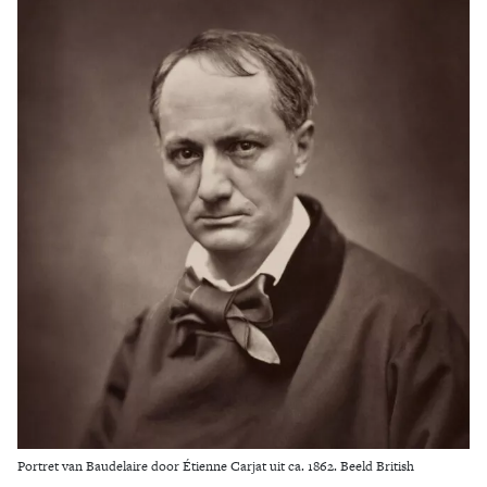
Zoek
Portret van Baudelaire door Étienne Carjat uit ca. 1862. Beeld British