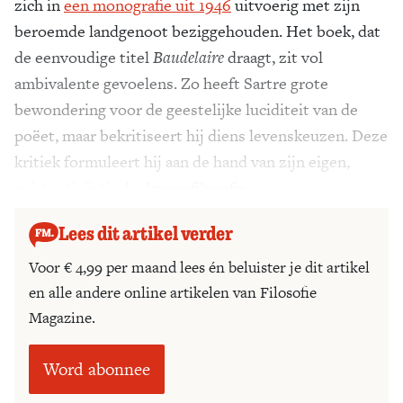
zich in
een monografie uit 1946
uitvoerig met zijn
beroemde landgenoot beziggehouden. Het boek, dat
de eenvoudige titel
Baudelaire
draagt, zit vol
ambivalente gevoelens. Zo heeft Sartre grote
bewondering voor de geestelijke luciditeit van de
poëet, maar bekritiseert hij diens levenskeuzen. Deze
kritiek formuleert hij aan de hand van zijn eigen,
existentialistische
levensfilosofie.
Lees dit artikel verder
Voor € 4,99 per maand lees én beluister je dit artikel
en alle andere online artikelen van Filosofie
Magazine.
Word abonnee