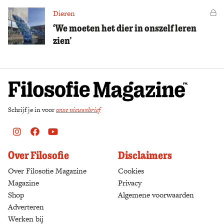
Dieren
Vo
‘We moeten het dier in onszelf leren
zien’
Schrijf je in voor
onze nieuwsbrief
Instagram
Facebook
Youtube
Over Filosofie
Disclaimers
Over Filosofie Magazine
Cookies
Magazine
Privacy
Shop
(opens in a new tab)
Algemene voorwaarden
Adverteren
Werken bij