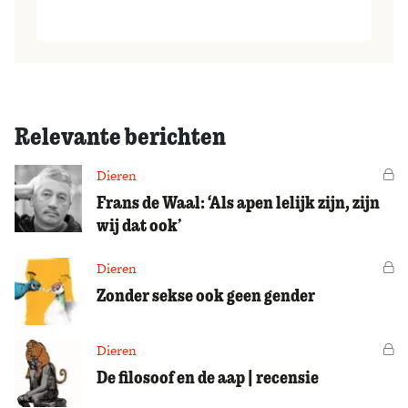
Relevante berichten
Dieren
Vo
Frans de Waal: ‘Als apen lelijk zijn, zijn
wij dat ook’
Dieren
Vo
Zonder sekse ook geen gender
Dieren
Vo
De filosoof en de aap | recensie