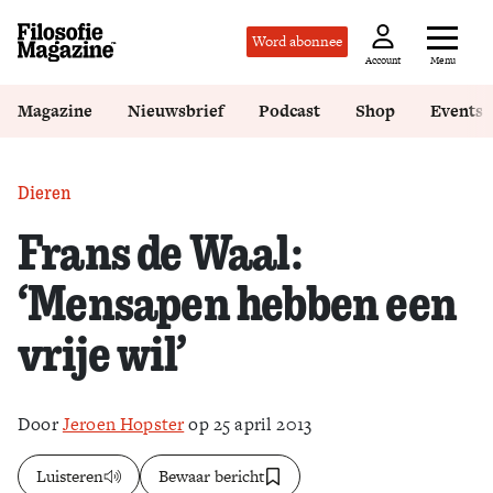
Word abonnee
Menu
Account
Magazine
Nieuwsbrief
Podcast
Shop
Events
Dieren
Frans de Waal:
‘Mensapen hebben een
vrije wil’
Door
Jeroen Hopster
op 25 april 2013
Luisteren
Bewaar bericht