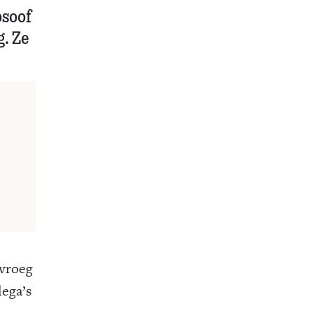
osoof
. Ze
 vroeg
lega’s