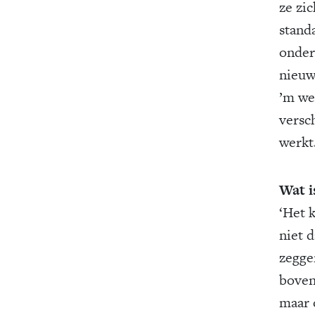
ze zic
stand
onder
nieuw
’m we
versch
werkt.
Wat i
‘Het k
niet 
zegge
boven
maar 