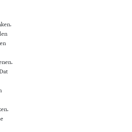
nken.
len
een
enen.
 Dat
n
ken.
de