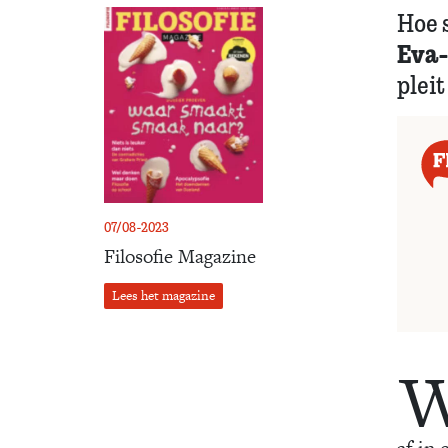
Hoe 
Eva-
pleit
07/08-2023
Filosofie Magazine
Lees het magazine
af in