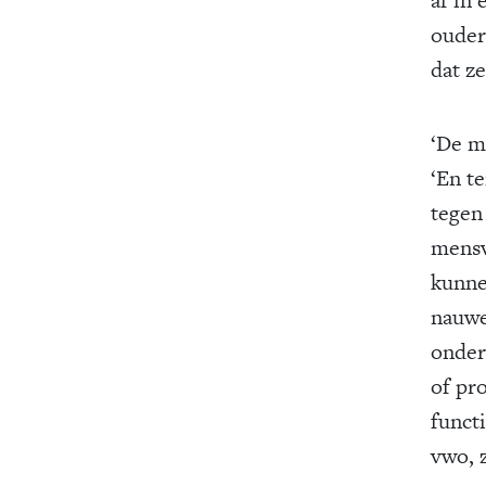
ouder
dat z
‘De m
‘En te
tegen
mensv
kunne
nauwe
onder
of pr
funct
vwo, z