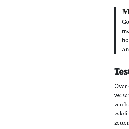
Co
me
ho
Am
Tes
Over 
versc
van h
vakdi
zette