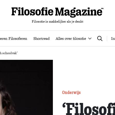
Filosofie is makkelijker als je denkt
nten
Podcast
Leren Filosoferen
Shortread
Alles over filos
eren Filosoferen
Shortread
Alles over filosofie
In
Zoeken
ch schoolvak’
Onderwijs
‘Filosofi