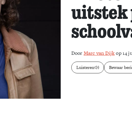
uitstek
schoolv
Door
Marc van Dijk
op 14 ju
Luisteren
Bewaar beri