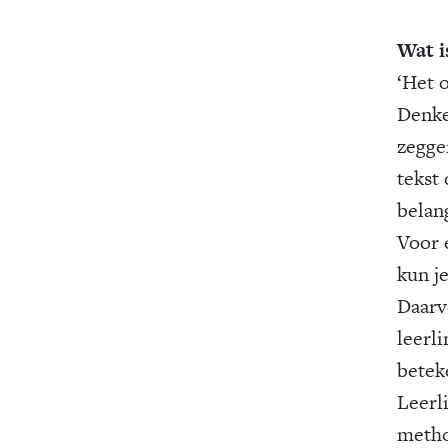
Wat i
‘Het 
Denke
zegge
tekst 
belan
Voor 
kun j
Daarv
leerl
betek
Leerl
metho