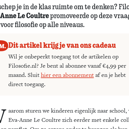
schep je in de klas ruimte om te denken? Fil
Anne Le Coultre
promoveerde op deze vraag
 voor filosofie op alle niveaus.
Dit artikel krijg je van ons cadeau
Wil je onbeperkt toegang tot de artikelen op
Filosofie.nl? Je bent al abonnee vanaf €4,99 per
maand. Sluit
hier een abonnement
af en je hebt
direct toegang.
W
aarom sturen we ­kinderen eigenlijk naar school,
Eva-Anne Le Coul­tre zich eerder met enkele col
 een pamflet. Om ze ergens onder te brengen als hun