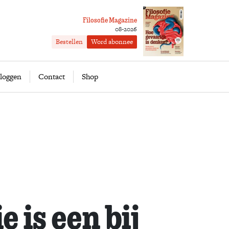
Filosofie Magazine
08-2026
Bestellen
Word abonnee
ofie
Word abonnee
loggen
Contact
Shop
e is een bij