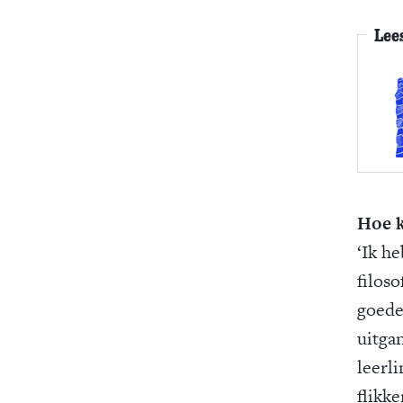
Lee
Hoe k
‘Ik h
filos
goede
uitga
leerl
flikke