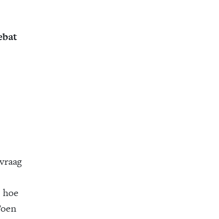
ebat
dvraag
: hoe
Toen