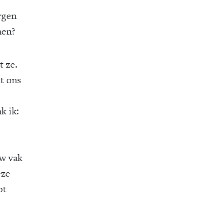
rgen
nen?
t ze.
nt ons
k ik:
w vak
eze
ot