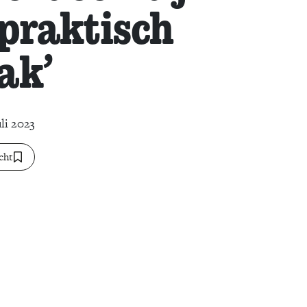
 praktisch
ak’
li 2023
cht