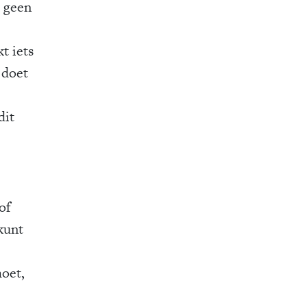
t geen
t iets
 doet
dit
of
kunt
moet,