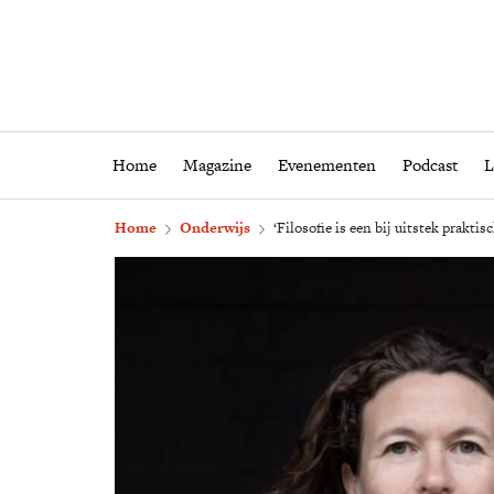
Home
Magazine
Eveneme
Home
Magazine
Evenementen
Podcast
L
Home
Onderwijs
‘Filosofie is een bij uitstek praktis