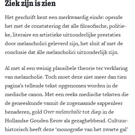
Ziek zijn is zien
Het geschrift kent een merkwaardig einde: opende
het met de constatering dat alle filosofische, politie­
ke, literai­re en artistieke uitzonderlijke prestaties
door melan­cholici gele­verd zijn, het sluit af met de
conclusie dat álle melancholici uitzonderlijk zijn.
Al met al een weinig plausibele theorie ter verklaring
van melancholie. Toch moet deze niet meer dan tien
pagina’s tel­lende tekst opgenomen worden in de
medische canon. Met een reeks medische teksten die
de genees­kunde vanuit de zogenaamde sappenleer
benaderen, gold
Over melancholie
tot diep in de
Hollandse Gouden Eeuw als gezaghebbend. Cultuur-
historisch heeft deze ‘monogra­fie van het zwarte gal’