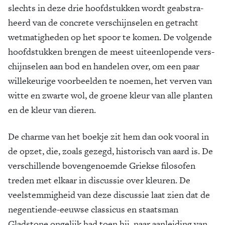
slechts in deze drie hoofdstukken wordt geabstra­
heerd van de concrete ver­schijn­selen en getracht
wetmatigheden op het spoor te komen. De volgende
hoofdstukken brengen de meest uiteenlo­pende vers­
chijnselen aan bod en handelen over, om een paar
willekeu­rige voorbeel­den te noemen, het verven van
witte en zwarte wol, de groene kleur van alle planten
en de kleur van dieren.
De charme van het boekje zit hem dan ook vooral in
de opzet, die, zoals gezegd, historisch van aard is. De
verschillende bovengenoemde Griekse filo­so­fen
treden met elkaar in dis­cussie over kleuren. De
veelstemmigheid van deze discussie laat zien dat de
negen­tiende-eeuwse clas­sicus en staatsman
Gladstone ongelijk had toen hij, naar aanlei­ding van