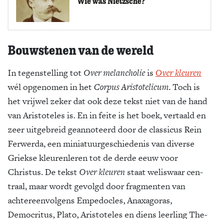
Wie was Nietzsche?
Bouwstenen van de wereld
In tegenstelling tot
Over melancholie
is
Over kleuren
wél opgenomen in het
Corpus Aristoteli­cum
. Toch is
het vrijwel zeker dat ook deze tekst niet van de hand
van Aristoteles is. En in feite is het boek, vertaald en
zeer uitgebreid geanno­teerd door de classicus Rein
Ferwerda, een miniatuurgeschiede­nis van diver­se
Griekse kleurenleren tot de derde eeuw voor
Christus. De tekst
Over kleuren
staat welis­waar cen­
traal, maar wordt ge­volgd door fragmenten van
achter­eenvolgens Empedocles, Anaxa­goras,
Democritus, Plato, Aristoteles en diens leerling The­