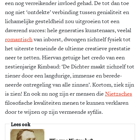
een nog verreiken­der invloed gehad. De tot dan toe
nog niet ‘ontdekte’ verbin­ding tussen geniali­teit en
lichamelijke gesteldheid zou uit­groeien tot een
daverend succes: hele generaties kunste­naars, veelal
romantisch
van inborst, dwongen zichzelf fysiek tot
het uiterste teneinde de ultieme creatieve prestatie
neer te zetten. Hiervan getuige het credo van een
zestienjarige Rim­baud: ‘De Dichter maakt zichzelf tot
ziener door een lang­durige, immense en berede­
neerde ontregeling van alle zinnen’. Kortom, ziek zijn
is zien! En ook nu nog zijn er mensen die
Nietzsc­hes
filo­so­fische kwaliteiten menen te kunnen verklaren
door te wijzen op zijn vermeende syfi­lis.
Lees ook