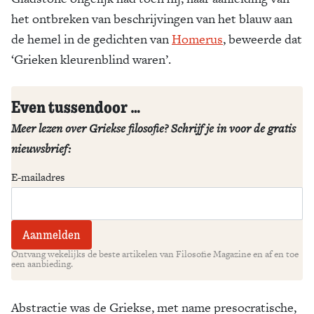
het ontbreken van be­schrij­vingen van het blauw aan
de hemel in de ge­dichten van
Homerus
, beweerde dat
‘Grieken kleu­ren­blind wa­ren’.
Even tussendoor …
Meer lezen over Griekse filosofie? Schrijf je in voor de gratis
nieuwsbrief:
E-mailadres
Ontvang wekelijks de beste artikelen van Filosofie Magazine en af en toe
een aanbieding.
Abstractie was de Griekse, met name presocratische,