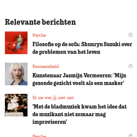
Relevante berichten
Psyche
Vo
Filosofie op de sofa: Shunryu Suzuki over
de problemen van het leven
Eenzaamheid
Vo
Kunstenaar Jasmijn Vermeeren: ‘Mijn
gezonde gezicht voelt als een masker’
Ik zie wat jij niet ziet
‘Met de bladmuziek kwam het idee dat
de muzikant niet zomaar mag
improviseren’
Psyche
Vo