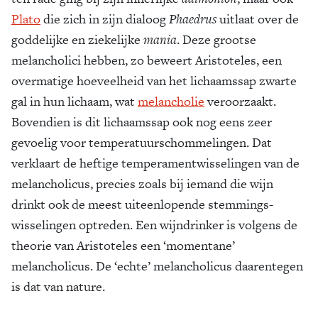
Plato
die zich in zijn dialoog
Phaedrus
uitlaat over de
godde­lijke en ziekelijke
mania
. Deze grootse
melancholici hebben, zo beweert Aristote­les, een
overmatige hoeveelheid van het li­chaamssap zwarte
gal in hun lichaam, wat
melancho­lie
veroor­zaakt.
Boven­dien is dit lichaamssap ook nog eens zeer
gevoelig voor tempe­ra­tuur­schom­me­lingen. Dat
verklaart de heftige temperamentwisselin­gen van de
melan­choli­cus, precies zoals bij iemand die wijn
drinkt ook de meest uiteenlopende stemmings­
wisselin­gen optre­den. Een wijn­drinker is volgens de
theorie van Aris­tote­les een ‘momen­ta­ne’
melancholicus. De ‘echte’ melancholicus daaren­tegen
is dat van nature.