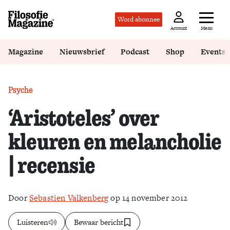
Word abonnee
Menu
Account
Magazine
Nieuwsbrief
Podcast
Shop
Events
Psyche
‘Aristoteles’ over
kleuren en melancholie
| recensie
Door
Sebastien Valkenberg
op 14 november 2012
Luisteren
Bewaar bericht