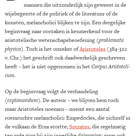
mannen die uitzon­derlijk zijn geweest in de
wijsbegeerte of de politiek of de litera­tuur of de
kunsten, melan­cholici blijken te zijn. Een derge­lijke
beginvraag naar oorzaken is kenmerkend voor de
aristote­lische wetenschapsbeoefening (
problemata
physica
). Toch is het onzeker of
Aris­toteles
(384-322
v. Chr.) het ge­schr­ift ook daadwerkelijk geschre­ven
heeft – het is níet opge­nomen in het
Corpus Aris­toteli­
cum
.
Op de beginvraag volgt de verhandeling
(
explanandum
). De auteur – we blijven hem toch
maar Aristoteles noemen – noemt een aantal
roemruchte melancholici: Empedocles, die zich­zelf in
de vulkaan de Etna stortte;
Socrates
, die regelma­tig
ten rade ging bij zijn innerlijke
daimonion
; maar ook