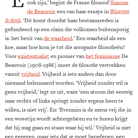
ook zijn,’ begint de Franse filosoof
Simone
de Beauvoir
een van haar essays in
Waarom
ik denk
. ‘Dit komt doordat haar bestaansreden is
gefundeerd op een claim die volkomen buitensporig
is: het bezit van
de waarheid
.’ Een waarheid als een
koe, maar hoe kom je tot die arrogante filosofieën?
Voor
existentialist
en pionier van
het feminisme
De
Beauvoir (1908-1986) moet de filosofie vertrekken
vanuit
vrijheid
. Vrijheid is iets anders dan door
niemand belemmerd worden. ‘Vrijheid zonder wil is
geen vrijheid,’ legt ze uit, want ‘een atoom dat eeuwig
naar rechts of links springt zonder ergens heen te
willen, is niet vrij’. En: ‘Evenmin is de mens vrij die in
een woestijn wordt achtergelaten en te horen krijgt
dat hij mag gaan en staan waar hij wil.’ Vrijheid is niet
een gegeven, maar iets dat je moet beoefenen, een