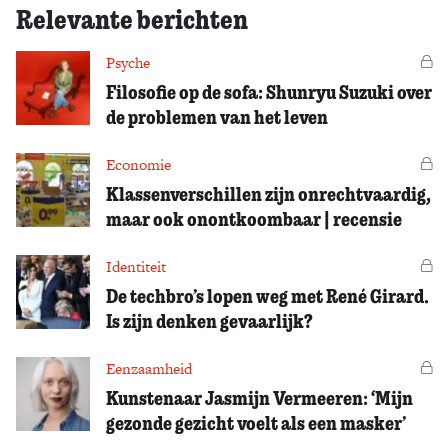
Relevante berichten
Psyche
Vo
Filosofie op de sofa: Shunryu Suzuki over
de problemen van het leven
Economie
Vo
Klassenverschillen zijn onrechtvaardig,
maar ook onontkoombaar | recensie
Identiteit
Vo
De techbro’s lopen weg met René Girard.
Is zijn denken gevaarlijk?
Eenzaamheid
Vo
Kunstenaar Jasmijn Vermeeren: ‘Mijn
gezonde gezicht voelt als een masker’